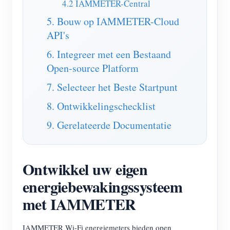
4.2 IAMMETER-Central
Blogs
App Store
5. Bouw op IAMMETER-Cloud
API's
Site verkennen
6. Integreer met een Bestaand
PV-ranglijst
Open-source Platform
7. Selecteer het Beste Startpunt
8. Ontwikkelingschecklist
9. Gerelateerde Documentatie
Ontwikkel uw eigen
energiebewakingssysteem
met IAMMETER
IAMMETER Wi-Fi energiemeters bieden open