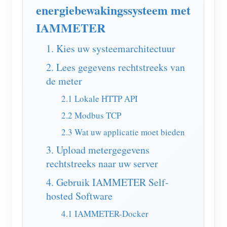
EV-lader
energiebewakingssysteem met
IAMMETER-simulator
IAMMETER
Virtuele meter
1. Kies uw systeemarchitectuur
Energievoorspellings- en simulatiesysteem
2. Lees gegevens rechtstreeks van
de meter
Toepassingen
2.1 Lokale HTTP API
Energiemonitor voor zonne-PV-systemen
Winkel
2.2 Modbus TCP
Monitor voor elektriciteitsverbruik
Bronnen
2.3 Wat uw applicatie moet bieden
PV-verwarmingsregelsysteem
Product snelstart
Community
3. Upload metergegevens
Domotica
rechtstreeks naar uw server
Documentatie
Contributorprogramma
Oplossingen
4. Gebruik IAMMETER Self-
Energiemonitoring voor fabrieken
Tutorialvideo
Contributor Center
Contact
hosted Software
FAQ
IAMMETER-activiteiten
Over ons
4.1 IAMMETER-Docker
Nieuws
Forum