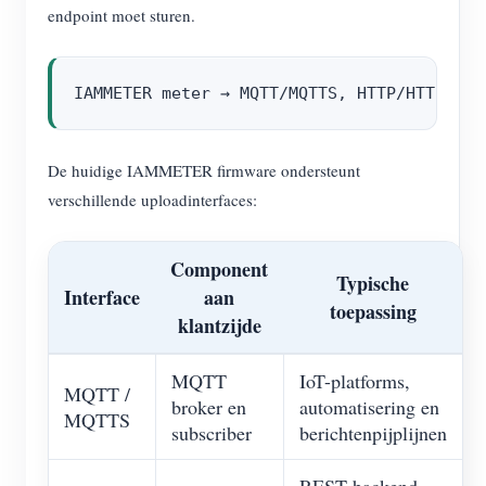
endpoint moet sturen.
De huidige IAMMETER firmware ondersteunt
verschillende uploadinterfaces:
Component
Typische
Interface
aan
toepassing
klantzijde
MQTT
IoT-platforms,
MQTT /
broker en
automatisering en
MQTTS
subscriber
berichtenpijplijnen