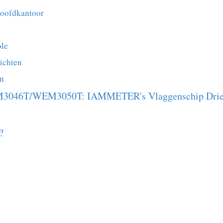
Hoofdkantoor
ole
ichten
en
3046T/WEM3050T: IAMMETER's Vlaggenschip Drie-F
?