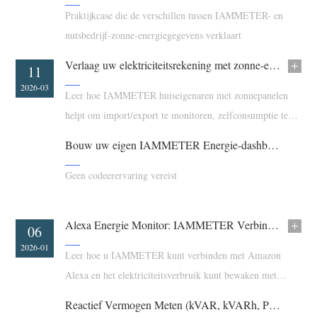
Praktijkcase die de verschillen tussen IAMMETER- en
Blogs
App Store
nutsbedrijf-zonne-energiegegevens verklaart
Site verkennen
Verlaag uw elektriciteitsrekening met zonne-energie met IAMMETER
16
11
PV-ranglijst
2026-03
2026-03
Leer hoe IAMMETER huiseigenaren met zonnepanelen
helpt om import/export te monitoren, zelfconsumptie te
verbeteren, zonne-energieoverschot te gebruiken en
Bouw uw eigen IAMMETER Energie-dashboard in 5 Minuten
elektriciteitsrekeningen te verlagen.
Geen codeerervaring vereist
Alexa Energie Monitor: IAMMETER Verbinden met Amazon Alexa
04
06
2026-03
2026-01
Leer hoe u IAMMETER kunt verbinden met Amazon
Alexa en het elektriciteitsverbruik kunt bewaken met
spraakopdrachten met behulp van de IAMMETER Alexa-
Reactief Vermogen Meten (kVAR, kVARh, PF) met IAMMETER Slimme Energiemeters
vaardigheid.