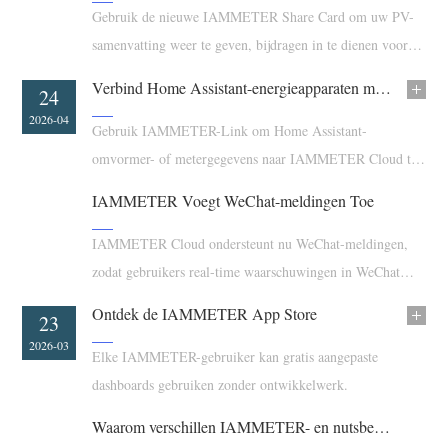
EV-lader
Gebruik de nieuwe IAMMETER Share Card om uw PV-
samenvatting weer te geven, bijdragen in te dienen voor
IAMMETER-simulator
beloningspunten en eenvoudiger deel te nemen aan de PV-
Virtuele meter
Verbind Home Assistant-energieapparaten met IAMMETER Cloud
09
24
ranglijst.
2026-05
2026-04
Energievoorspellings- en simulatiesysteem
Gebruik IAMMETER-Link om Home Assistant-
omvormer- of metergegevens naar IAMMETER Cloud te
Toepassingen
sturen voor bredere compatibiliteit met zonnemonitoring.
IAMMETER Voegt WeChat-meldingen Toe
Energiemonitor voor zonne-PV-systemen
Winkel
Monitor voor elektriciteitsverbruik
IAMMETER Cloud ondersteunt nu WeChat-meldingen,
Bronnen
zodat gebruikers real-time waarschuwingen in WeChat
PV-verwarmingsregelsysteem
Product snelstart
Community
kunnen ontvangen binnen de bestaande IAMMETER-
Ontdek de IAMMETER App Store
Domotica
07
23
Documentatie
waarschuwingsworkflow.
Contributorprogramma
Oplossingen
2026-04
2026-03
Elke IAMMETER-gebruiker kan gratis aangepaste
Energiemonitoring voor fabrieken
Tutorialvideo
Contributor Center
Contact
dashboards gebruiken zonder ontwikkelwerk.
FAQ
IAMMETER-activiteiten
Over ons
Waarom verschillen IAMMETER- en nutsbedrijfgegevens? Een praktijkcase-analyse
Nieuws
Forum