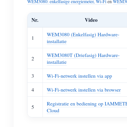
WEM3080: enkelfasige energiemeter, Wi-Fi
en
WEM3080
Nr.
Video
WEM3080 (Enkelfasig) Hardware-
1
installatie
WEM3080T (Driefasig) Hardware-
2
installatie
3
Wi-Fi-netwerk instellen via app
4
Wi-Fi-netwerk instellen via browser
Registratie en bediening op IAMMET
5
Cloud