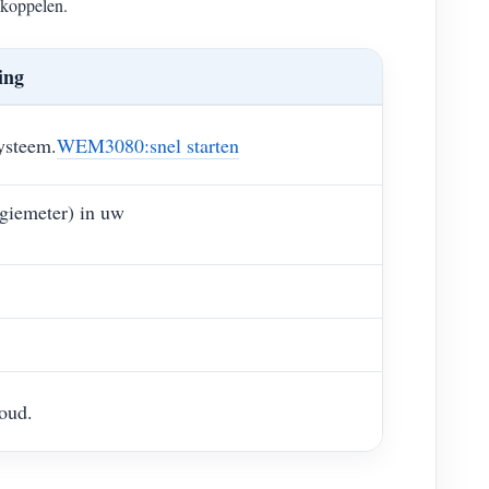
koppelen.
ing
ysteem.
WEM3080:snel starten
rgiemeter) in uw
oud.