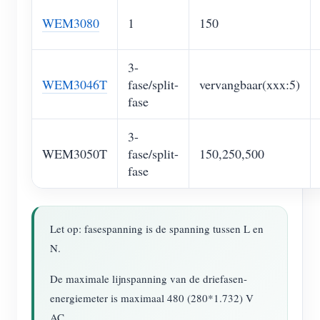
WEM3080
1
150
3-
WEM3046T
fase/split-
vervangbaar(xxx:5)
fase
3-
WEM3050T
fase/split-
150,250,500
fase
Let op: fasespanning is de spanning tussen L en
N.
De maximale lijnspanning van de driefasen-
energiemeter is maximaal 480 (280*1.732) V
AC.