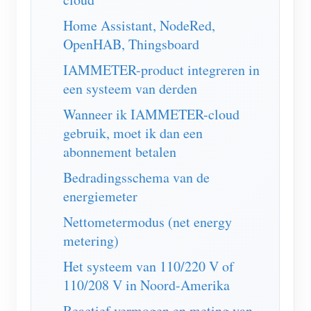
EV-lader
Home Assistant, NodeRed,
IAMMETER-simulator
OpenHAB, Thingsboard
Virtuele meter
IAMMETER-product integreren in
Energievoorspellings- en simulatiesysteem
een systeem van derden
Wanneer ik IAMMETER-cloud
Toepassingen
gebruik, moet ik dan een
Energiemonitor voor zonne-PV-systemen
Winkel
abonnement betalen
Monitor voor elektriciteitsverbruik
Bronnen
Bedradingsschema van de
energiemeter
PV-verwarmingsregelsysteem
Product snelstart
Community
Nettometermodus (net energy
Domotica
Documentatie
Contributorprogramma
Oplossingen
metering)
Energiemonitoring voor fabrieken
Tutorialvideo
Contributor Center
Contact
Het systeem van 110/220 V of
FAQ
110/208 V in Noord-Amerika
IAMMETER-activiteiten
Over ons
Nieuws
Reactief vermogen en meting van
Forum