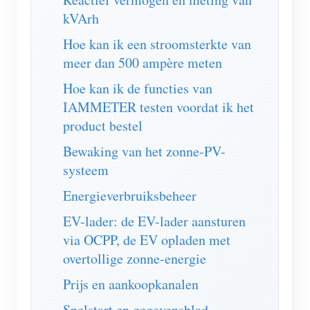
kVArh
Blogs
App Store
Hoe kan ik een stroomsterkte van
Site verkennen
meer dan 500 ampère meten
PV-ranglijst
Hoe kan ik de functies van
IAMMETER testen voordat ik het
product bestel
Bewaking van het zonne-PV-
systeem
Energieverbruiksbeheer
EV-lader: de EV-lader aansturen
via OCPP, de EV opladen met
overtollige zonne-energie
Prijs en aankoopkanalen
Snelstart en gegevensblad