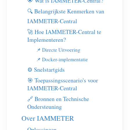
🌟 Wat is IAMMETER-Central?
EV-lader
🔍 Belangrijkste Kenmerken van
IAMMETER-simulator
IAMMETER-Central
Virtuele meter
🚀 Hoe IAMMETER-Central te
Energievoorspellings- en simulatiesysteem
Implementeren?
Toepassingen
📌 Directe Uitvoering
📌 Docker-implementatie
Energiemonitor voor zonne-PV-systemen
Winkel
⚙️ Snelstartgids
Monitor voor elektriciteitsverbruik
Bronnen
🎯 Toepassingsscenario's voor
PV-verwarmingsregelsysteem
Product snelstart
Community
IAMMETER-Central
Domotica
Documentatie
Contributorprogramma
Oplossingen
🔗 Bronnen en Technische
Energiemonitoring voor fabrieken
Tutorialvideo
Ondersteuning
Contributor Center
Contact
Over IAMMETER
FAQ
IAMMETER-activiteiten
Over ons
Nieuws
Oplossingen
Forum