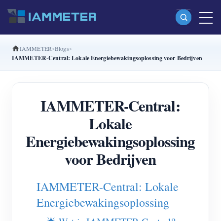
IAMMETER
Blogs
Producten
IAMMETER-Central: Lokale Energiebewakingsoplossing voor Bedrijven
Enkelfasige Wi-Fi-energiemeter (WEM3080)
Split-phase Wi-Fi-energiemeter (WEM2067)
IAMMETER-Central:
Driefasige Wi-Fi-energiemeter (WEM3080T)
Lokale
Driefasige Wi-Fi-energiemeter (WEM3046T)
Energiebewakingsoplossing
Driefasige Wi-Fi-energiemeter (WEM3050T)
voor Bedrijven
WiFi-vermogenscontroller
IAMMETER-Central: Lokale
IAMMETER Cloud Pro
Energiebewakingsoplossing
Self-hostingservice