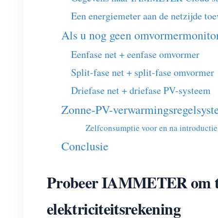
Een energiemeter aan de netzijde to
Als u nog geen omvormermonitori
Eenfase net + eenfase omvormer
Split-fase net + split-fase omvormer
Driefase net + driefase PV-systeem
Zonne-PV-verwarmingsregelsyst
Zelfconsumptie voor en na introducti
Conclusie
Probeer IAMMETER om te z
elektriciteitsrekening