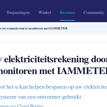
Toepassingen
Winkel
Bronnen
Community
door uw zonnestroom te monitoren met IAMMETER
elektriciteitsrekening do
monitoren met IAMMETE
het u kan helpen besparen op uw elektricite
gsysteem van een omvormer gebruikt
ren via Cloud Bridge