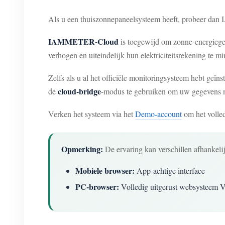
Als u een thuiszonnepaneelsysteem heeft, probeer dan 
IAMMETER-Cloud
is toegewijd om zonne-energiegeb
verhogen en uiteindelijk hun elektriciteitsrekening te mi
Zelfs als u al het officiële monitoringsysteem hebt geï
cloud-bridge
de
-modus te gebruiken om uw gegevens n
Verken het systeem via het
Demo-account
om het volle
Opmerking:
De ervaring kan verschillen afhankelij
Mobiele browser:
App-achtige interface
PC-browser:
Volledig uitgerust websysteem Vo