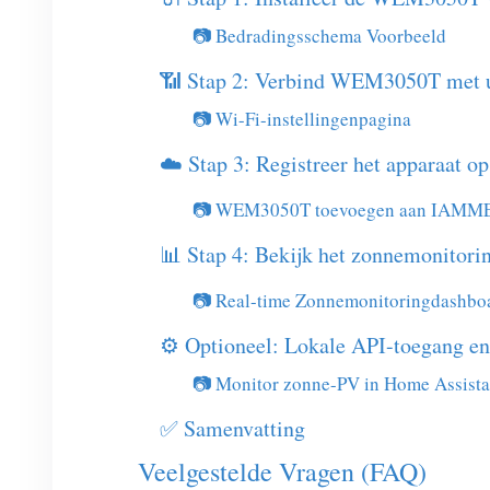
📷 Bedradingsschema Voorbeeld
📶 Stap 2: Verbind WEM3050T met 
📷 Wi-Fi-instellingenpagina
☁️ Stap 3: Registreer het apparaa
📷 WEM3050T toevoegen aan IAMM
📊 Stap 4: Bekijk het zonnemonit
📷 Real-time Zonnemonitoringdashbo
⚙️ Optioneel: Lokale API-toegang en
📷 Monitor zonne-PV in Home Assista
✅ Samenvatting
Veelgestelde Vragen (FAQ)