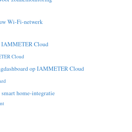
uw Wi-Fi-netwerk
t op IAMMETER Cloud
ETER Cloud
oringdashboard op IAMMETER Cloud
ard
 smart home-integratie
nt