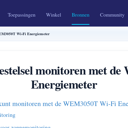
Toepassingen
Winkel
Bronnen
Community
 WEM3050T Wi-Fi Energiemeter
nestelsel monitoren met 
Energiemeter
l kunt monitoren met de WEM3050T Wi-Fi En
itoring
voor zonnemonitoring