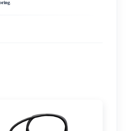
oring
.