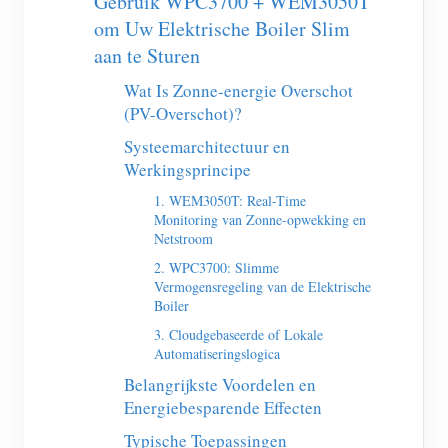
Gebruik WPC3700 + WEM3050T
EV-lader
om Uw Elektrische Boiler Slim
IAMMETER-simulator
aan te Sturen
Virtuele meter
Wat Is Zonne-energie Overschot
(PV-Overschot)?
Energievoorspellings- en simulatiesysteem
Systeemarchitectuur en
Toepassingen
Werkingsprincipe
1. WEM3050T: Real-Time
Energiemonitor voor zonne-PV-systemen
Winkel
Monitoring van Zonne-opwekking en
Netstroom
Monitor voor elektriciteitsverbruik
Bronnen
2. WPC3700: Slimme
PV-verwarmingsregelsysteem
Vermogensregeling van de Elektrische
Product snelstart
Community
Boiler
Domotica
Documentatie
Contributorprogramma
Oplossingen
3. Cloudgebaseerde of Lokale
Automatiseringslogica
Energiemonitoring voor fabrieken
Tutorialvideo
Contributor Center
Contact
Belangrijkste Voordelen en
FAQ
Energiebesparende Effecten
IAMMETER-activiteiten
Over ons
Typische Toepassingen
Nieuws
Forum