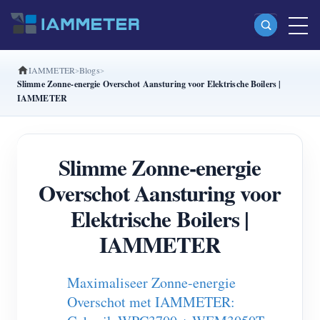
IAMMETER
Blogs
Producten
Slimme Zonne-energie Overschot Aansturing voor Elektrische Boilers |
IAMMETER
Enkelfasige Wi-Fi-energiemeter (WEM3080)
Split-phase Wi-Fi-energiemeter (WEM2067)
Slimme Zonne-energie
Driefasige Wi-Fi-energiemeter (WEM3080T)
Overschot Aansturing voor
Driefasige Wi-Fi-energiemeter (WEM3046T)
Elektrische Boilers |
Driefasige Wi-Fi-energiemeter (WEM3050T)
IAMMETER
WiFi-vermogenscontroller
IAMMETER Cloud Pro
Maximaliseer Zonne-energie
Self-hostingservice
Overschot met IAMMETER: