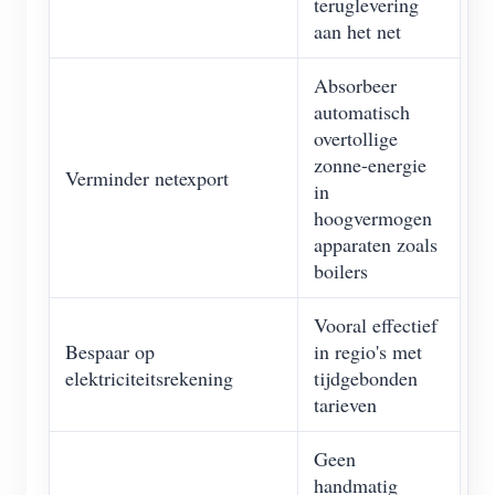
teruglevering
aan het net
Absorbeer
automatisch
overtollige
zonne-energie
Verminder netexport
in
hoogvermogen
apparaten zoals
boilers
Vooral effectief
Bespaar op
in regio's met
elektriciteitsrekening
tijdgebonden
tarieven
Geen
handmatig