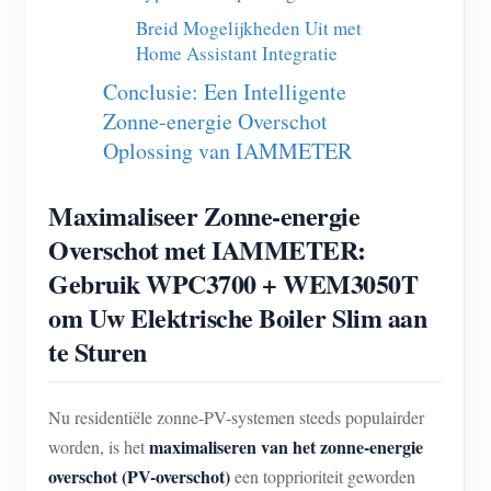
Breid Mogelijkheden Uit met
Blogs
App Store
Home Assistant Integratie
Site verkennen
Conclusie: Een Intelligente
Zonne-energie Overschot
PV-ranglijst
Oplossing van IAMMETER
Maximaliseer Zonne-energie
Overschot met IAMMETER:
Gebruik WPC3700 + WEM3050T
om Uw Elektrische Boiler Slim aan
te Sturen
Nu residentiële zonne-PV-systemen steeds populairder
maximaliseren van het zonne-energie
worden, is het
overschot (PV-overschot)
een topprioriteit geworden