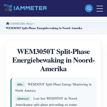
IAMMETER
Blogs
Producten
WEM3050T Split-Phase Energiebewaking in Noord-Amerika
Enkelfasige Wi-Fi-energiemeter (WEM3080)
Split-phase Wi-Fi-energiemeter (WEM2067)
WEM3050T Split-Phase
Driefasige Wi-Fi-energiemeter (WEM3080T)
Energiebewaking in Noord-
Driefasige Wi-Fi-energiemeter (WEM3046T)
Amerika
Driefasige Wi-Fi-energiemeter (WEM3050T)
WiFi-vermogenscontroller
title:
WEM3050T Split-Phase Energy Monitoring in
North America
IAMMETER Cloud Pro
abstract:
Leer hoe WEM3050T de Noord-
Self-hostingservice
Amerikaanse split-phase netvoeding en zonne-