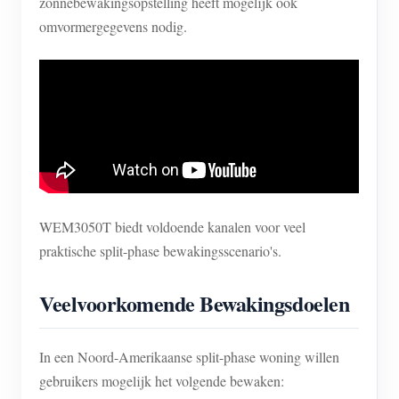
zonnebewakingsopstelling heeft mogelijk ook
omvormergegevens nodig.
Blogs
App Store
Site verkennen
PV-ranglijst
WEM3050T biedt voldoende kanalen voor veel
praktische split-phase bewakingsscenario's.
Veelvoorkomende Bewakingsdoelen
In een Noord-Amerikaanse split-phase woning willen
gebruikers mogelijk het volgende bewaken: