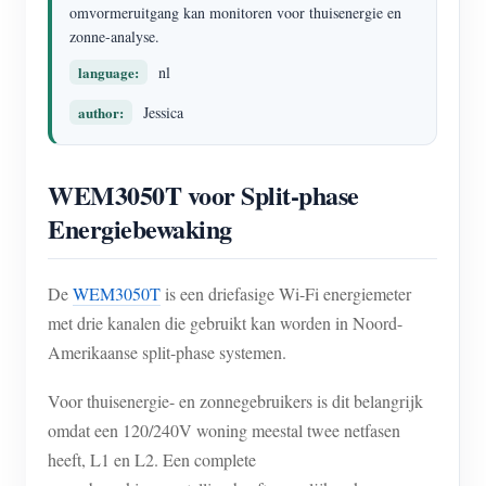
EV-lader
omvormeruitgang kan monitoren voor thuisenergie en
zonne-analyse.
IAMMETER-simulator
language:
nl
Virtuele meter
author:
Jessica
Energievoorspellings- en simulatiesysteem
Toepassingen
WEM3050T voor Split-phase
Energiebewaking
Energiemonitor voor zonne-PV-systemen
Winkel
Monitor voor elektriciteitsverbruik
Bronnen
De
WEM3050T
is een driefasige Wi-Fi energiemeter
PV-verwarmingsregelsysteem
Product snelstart
Community
met drie kanalen die gebruikt kan worden in Noord-
Domotica
Amerikaanse split-phase systemen.
Documentatie
Contributorprogramma
Oplossingen
Energiemonitoring voor fabrieken
Tutorialvideo
Voor thuisenergie- en zonnegebruikers is dit belangrijk
Contributor Center
Contact
omdat een 120/240V woning meestal twee netfasen
FAQ
IAMMETER-activiteiten
Over ons
heeft, L1 en L2. Een complete
Nieuws
Forum