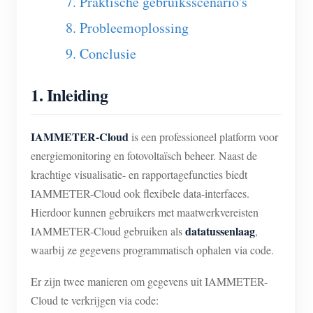
7. Praktische gebruiksscenario's
Blogs
8. Probleemoplossing
App Store
9. Conclusie
Site verkennen
PV-ranglijst
1. Inleiding
IAMMETER-Cloud
is een professioneel platform voor
energiemonitoring en fotovoltaïsch beheer. Naast de
krachtige visualisatie- en rapportagefuncties biedt
IAMMETER-Cloud ook flexibele data-interfaces.
Hierdoor kunnen gebruikers met maatwerkvereisten
datatussenlaag
IAMMETER-Cloud gebruiken als
,
waarbij ze gegevens programmatisch ophalen via code.
Er zijn twee manieren om gegevens uit IAMMETER-
Cloud te verkrijgen via code: