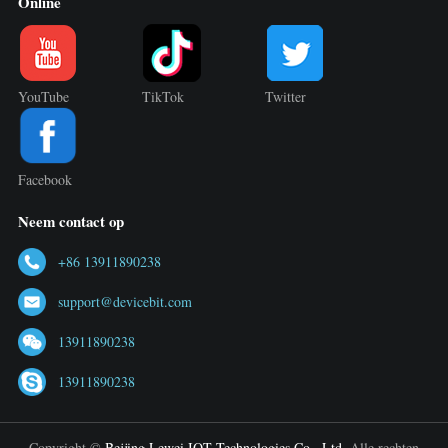
Online
YouTube
TikTok
Twitter
Facebook
Neem contact op
+86 13911890238
support@devicebit.com
13911890238
13911890238
Copyright ©
Beijing Lewei IOT Technologies Co., Ltd.
Alle rechten