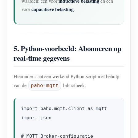
inductieve belasting
waarden: één voor
en één
capacitieve belasting
voor
.
5. Python-voorbeeld: Abonneren op
real-time gegevens
Hieronder staat een werkend Python-script met behulp
van de
-bibliotheek.
paho-mqtt
import paho.mqtt.client as mqtt

import json

# MQTT Broker-configuratie
