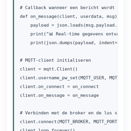
# Callback wanneer een bericht wordt ontvan
def on_message(client, userdata, msg):

    payload = json.loads(msg.payload.decode
    print("📊 Real-time gegevens ontvangen:
    print(json.dumps(payload, indent=2, en
# MQTT-client initialiseren

client = mqtt.Client()

client.username_pw_set(MQTT_USER, MQTT_PASS
client.on_connect = on_connect

client.on_message = on_message

# Verbinden met de broker en de lus starten
client.connect(MQTT_BROKER, MQTT_PORT, 60)
