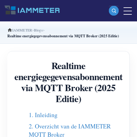
IAMMETER
Blogs
Producten
Realtime energiegegevensabonnement via MQTT Broker (2025 Editie)
Enkelfasige Wi-Fi-energiemeter (WEM3080)
Split-phase Wi-Fi-energiemeter (WEM2067)
Realtime
Driefasige Wi-Fi-energiemeter (WEM3080T)
energiegegevensabonnement
Driefasige Wi-Fi-energiemeter (WEM3046T)
via MQTT Broker (2025
Driefasige Wi-Fi-energiemeter (WEM3050T)
Editie)
WiFi-vermogenscontroller
1. Inleiding
IAMMETER Cloud Pro
2. Overzicht van de IAMMETER
Self-hostingservice
MQTT Broker