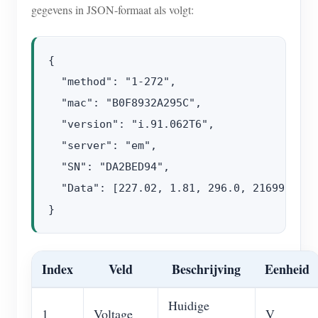
gegevens in JSON-formaat als volgt:
{

  "method": "1-272",

  "mac": "B0F8932A295C",

  "version": "i.91.062T6",

  "server": "em",

  "SN": "DA2BED94",

  "Data": [227.02, 1.81, 296.0, 21699.98, 
Index
Veld
Beschrijving
Eenheid
Huidige
1
Voltage
V