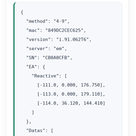
{

  "method": "4-9",

  "mac": "849DC2CEC625",

  "version": "i.91.062T6",

  "server": "em",

  "SN": "CB0A0CFB",

  "EA": {

    "Reactive": [

      [-111.0, 0.000, 176.750],

      [-113.0, 0.000, 179.110],

      [-114.0, 36.120, 144.410]

    ]

  },

  "Datas": [
