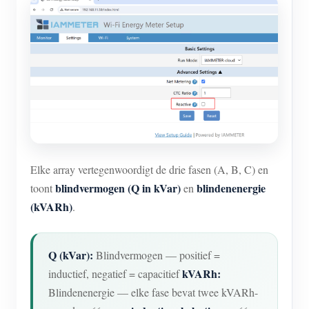
Elke array vertegenwoordigt de drie fasen (A, B, C) en
blindvermogen (Q in kVar)
blindenenergie
toont
en
(kVARh)
.
Q (kVar):
Blindvermogen — positief =
kVARh:
inductief, negatief = capacitief
Blindenenergie — elke fase bevat twee kVARh-