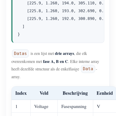
    [225.9, 1.260, 194.0, 305.110, 0.000, 
    [225.8, 1.260, 193.0, 302.690, 0.000, 
    [225.9, 1.260, 192.0, 300.890, 0.000, 4
  ]

drie arrays
is een lijst met
, die elk
Datas
fase A, B en C
overeenkomen met
. Elke interne array
heeft dezelfde structuur als de enkelfasige
-
Data
array.
Index
Veld
Beschrijving
Eenheid
1
Voltage
Fasespanning
V