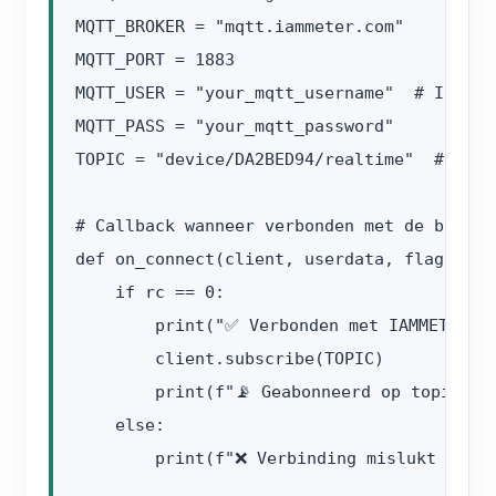
MQTT_BROKER = "mqtt.iammeter.com"

MQTT_PORT = 1883

MQTT_USER = "your_mqtt_username"  # Ingest
MQTT_PASS = "your_mqtt_password"

TOPIC = "device/DA2BED94/realtime"  # Verv
# Callback wanneer verbonden met de broker

def on_connect(client, userdata, flags, rc)
    if rc == 0:

        print("✅ Verbonden met IAMMETER MQ
        client.subscribe(TOPIC)

        print(f"📡 Geabonneerd op topic: {T
    else:

        print(f"❌ Verbinding mislukt met c