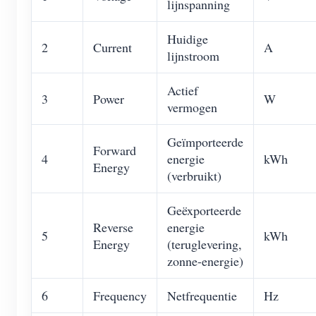
lijnspanning
Huidige
2
Current
A
lijnstroom
Actief
3
Power
W
vermogen
Geïmporteerde
Forward
4
energie
kWh
Energy
(verbruikt)
Geëxporteerde
Reverse
energie
5
kWh
Energy
(teruglevering,
zonne-energie)
6
Frequency
Netfrequentie
Hz