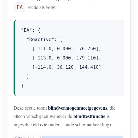
-sectie als volgt:
EA
"EA": {

  "Reactive": [

    [-111.0, 0.000, 176.750],

    [-113.0, 0.000, 179.110],

    [-114.0, 36.120, 144.410]

  ]

blindvermogenmeetgegevens
Deze sectie toont
, die
blindtestfunctie
alleen verschijnen wanneer de
is
ingeschakeld (zie onderstaande schermafbeelding).