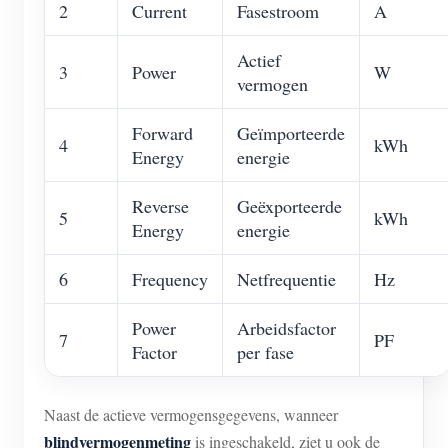
2
Current
Fasestroom
A
Actief
3
Power
W
vermogen
Forward
Geïmporteerde
4
kWh
Energy
energie
Reverse
Geëxporteerde
5
kWh
Energy
energie
6
Frequency
Netfrequentie
Hz
Power
Arbeidsfactor
7
PF
Factor
per fase
Naast de actieve vermogensgegevens, wanneer
blindvermogenmeting
is ingeschakeld, ziet u ook de