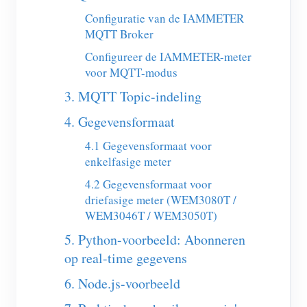
EV-lader
Configuratie van de IAMMETER
IAMMETER-simulator
MQTT Broker
Configureer de IAMMETER-meter
Virtuele meter
voor MQTT-modus
Energievoorspellings- en simulatiesysteem
3. MQTT Topic-indeling
Toepassingen
4. Gegevensformaat
Energiemonitor voor zonne-PV-systemen
Winkel
4.1 Gegevensformaat voor
enkelfasige meter
Monitor voor elektriciteitsverbruik
Bronnen
4.2 Gegevensformaat voor
PV-verwarmingsregelsysteem
Product snelstart
Community
driefasige meter (WEM3080T /
WEM3046T / WEM3050T)
Domotica
Documentatie
Contributorprogramma
Oplossingen
5. Python-voorbeeld: Abonneren
Energiemonitoring voor fabrieken
Tutorialvideo
Contributor Center
Contact
op real-time gegevens
FAQ
IAMMETER-activiteiten
6. Node.js-voorbeeld
Over ons
Nieuws
Forum