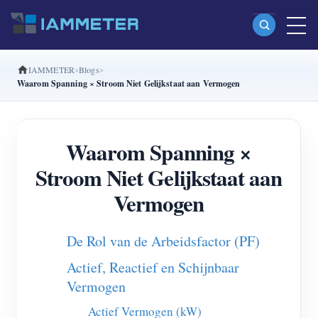
IAMMETER
Blogs
Producten
Waarom Spanning × Stroom Niet Gelijkstaat aan Vermogen
Enkelfasige Wi-Fi-energiemeter (WEM3080)
Split-phase Wi-Fi-energiemeter (WEM2067)
Waarom Spanning ×
Driefasige Wi-Fi-energiemeter (WEM3080T)
Stroom Niet Gelijkstaat aan
Driefasige Wi-Fi-energiemeter (WEM3046T)
Vermogen
Driefasige Wi-Fi-energiemeter (WEM3050T)
De Rol van de Arbeidsfactor (PF)
WiFi-vermogenscontroller
Actief, Reactief en Schijnbaar
IAMMETER Cloud Pro
Vermogen
Self-hostingservice
Actief Vermogen (kW)