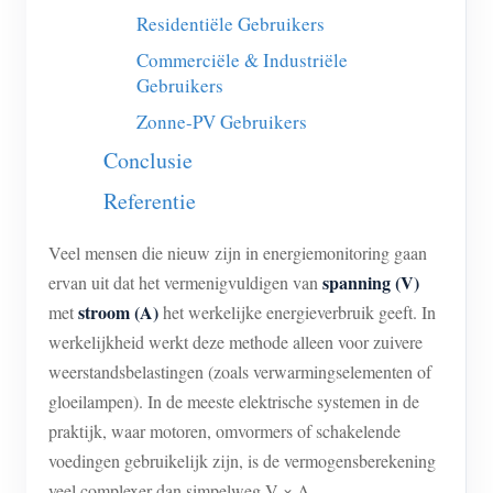
Residentiële Gebruikers
Blogs
App Store
Commerciële & Industriële
Site verkennen
Gebruikers
Zonne-PV Gebruikers
PV-ranglijst
Conclusie
Referentie
Veel mensen die nieuw zijn in energiemonitoring gaan
spanning (V)
ervan uit dat het vermenigvuldigen van
stroom (A)
met
het werkelijke energieverbruik geeft. In
werkelijkheid werkt deze methode alleen voor zuivere
weerstandsbelastingen (zoals verwarmingselementen of
gloeilampen). In de meeste elektrische systemen in de
praktijk, waar motoren, omvormers of schakelende
voedingen gebruikelijk zijn, is de vermogensberekening
veel complexer dan simpelweg V × A.