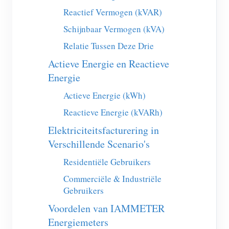
EV-lader
Reactief Vermogen (kVAR)
IAMMETER-simulator
Schijnbaar Vermogen (kVA)
Virtuele meter
Relatie Tussen Deze Drie
Actieve Energie en Reactieve
Energievoorspellings- en simulatiesysteem
Energie
Toepassingen
Actieve Energie (kWh)
Energiemonitor voor zonne-PV-systemen
Winkel
Reactieve Energie (kVARh)
Monitor voor elektriciteitsverbruik
Bronnen
Elektriciteitsfacturering in
Verschillende Scenario's
PV-verwarmingsregelsysteem
Product snelstart
Community
Residentiële Gebruikers
Domotica
Documentatie
Contributorprogramma
Oplossingen
Commerciële & Industriële
Energiemonitoring voor fabrieken
Tutorialvideo
Contributor Center
Gebruikers
Contact
FAQ
Voordelen van IAMMETER
IAMMETER-activiteiten
Over ons
Energiemeters
Nieuws
Forum