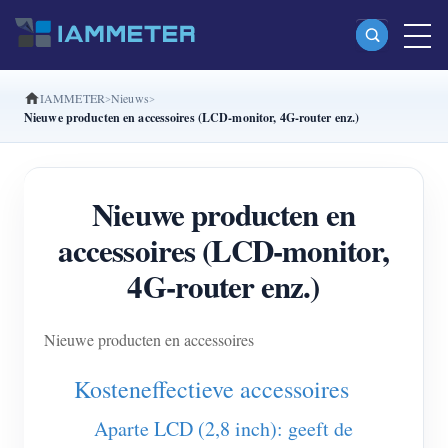
IAMMETER
Nieuws
Producten
Nieuwe producten en accessoires (LCD-monitor, 4G-router enz.)
Enkelfasige Wi-Fi-energiemeter (WEM3080)
Split-phase Wi-Fi-energiemeter (WEM2067)
Nieuwe producten en
Driefasige Wi-Fi-energiemeter (WEM3080T)
accessoires (LCD-monitor,
Driefasige Wi-Fi-energiemeter (WEM3046T)
4G-router enz.)
Driefasige Wi-Fi-energiemeter (WEM3050T)
Nieuwe producten en accessoires
WiFi-vermogenscontroller
IAMMETER Cloud Pro
Kosteneffectieve accessoires
Self-hostingservice
Aparte LCD (2,8 inch): geeft de