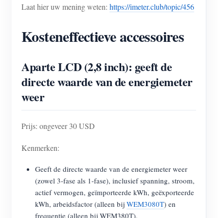
Laat hier uw mening weten:
https://imeter.club/topic/456
Blogs
App Store
Kosteneffectieve accessoires
Site verkennen
PV-ranglijst
Aparte LCD (2,8 inch): geeft de
directe waarde van de energiemeter
weer
Prijs: ongeveer 30 USD
Kenmerken:
Geeft de directe waarde van de energiemeter weer
(zowel 3-fase als 1-fase), inclusief spanning, stroom,
actief vermogen, geïmporteerde kWh, geëxporteerde
kWh, arbeidsfactor (alleen bij
WEM3080T
) en
frequentie (alleen bij WEM380T).