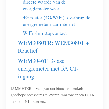
directe waarde van de
EV-lader
energiemeter weer
IAMMETER-simulator
4G-router (4G/WiFi): overbrug de
Virtuele meter
energiemeter naar internet
Energievoorspellings- en simulatiesysteem
WiFi slim stopcontact
Toepassingen
WEM3080TR: WEM3080T +
Reactief
Energiemonitor voor zonne-PV-systemen
Winkel
Monitor voor elektriciteitsverbruik
WEM3046T: 3-fase
Bronnen
energiemeter met 5A CT-
PV-verwarmingsregelsysteem
Product snelstart
Community
ingang
Domotica
Documentatie
Contributorprogramma
Oplossingen
Energiemonitoring voor fabrieken
IAMMETER is van plan om binnenkort enkele
Tutorialvideo
Contributor Center
Contact
goedkope accessoires te leveren, waaronder een LCD-
FAQ
IAMMETER-activiteiten
Over ons
monitor, 4G-router enz.
Nieuws
Forum