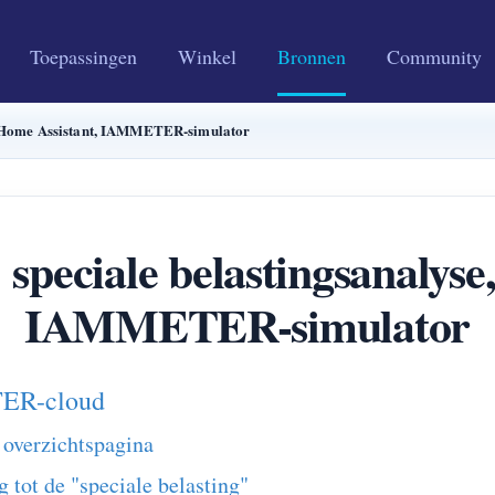
Toepassingen
Winkel
Bronnen
Community
e, Home Assistant, IAMMETER-simulator
 speciale belastingsanalyse
IAMMETER-simulator
TER-cloud
 overzichtspagina
 tot de "speciale belasting"