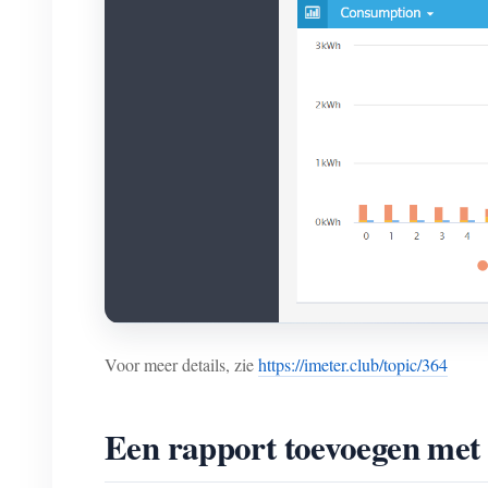
Voor meer details, zie
https://imeter.club/topic/364
Een rapport toevoegen met b