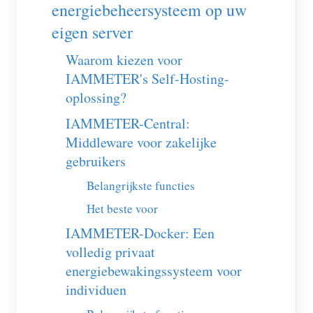
EV-lader
energiebeheersysteem op uw
eigen server
IAMMETER-simulator
Waarom kiezen voor
Virtuele meter
IAMMETER's Self-Hosting-
Energievoorspellings- en simulatiesysteem
oplossing?
Toepassingen
IAMMETER-Central:
Middleware voor zakelijke
Energiemonitor voor zonne-PV-systemen
Winkel
gebruikers
Monitor voor elektriciteitsverbruik
Bronnen
Belangrijkste functies
PV-verwarmingsregelsysteem
Product snelstart
Community
Het beste voor
Domotica
Documentatie
IAMMETER-Docker: Een
Contributorprogramma
Oplossingen
Energiemonitoring voor fabrieken
volledig privaat
Tutorialvideo
Contributor Center
Contact
energiebewakingssysteem voor
FAQ
IAMMETER-activiteiten
individuen
Over ons
Nieuws
Forum