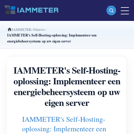
IAMMETER
Nieuws
Producten
IAMMETER's Self-Hosting-oplossing: Implementeer een
energiebeheersysteem op uw eigen server
Enkelfasige Wi-Fi-energiemeter (WEM3080)
Split-phase Wi-Fi-energiemeter (WEM2067)
IAMMETER's Self-Hosting-
Driefasige Wi-Fi-energiemeter (WEM3080T)
oplossing: Implementeer een
Driefasige Wi-Fi-energiemeter (WEM3046T)
energiebeheersysteem op uw
Driefasige Wi-Fi-energiemeter (WEM3050T)
eigen server
WiFi-vermogenscontroller
IAMMETER Cloud Pro
IAMMETER's Self-Hosting-
Self-hostingservice
oplossing: Implementeer een