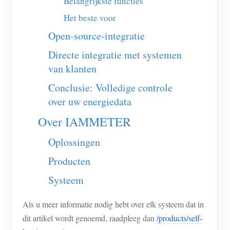
Belangrijkste functies
Blogs
Het beste voor
App Store
Open-source-integratie
Site verkennen
Directe integratie met systemen
PV-ranglijst
van klanten
Conclusie: Volledige controle
over uw energiedata
Over IAMMETER
Oplossingen
Producten
Systeem
Als u meer informatie nodig hebt over elk systeem dat in
dit artikel wordt genoemd, raadpleeg dan
/products/self-