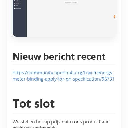
Blogs
App Store
Site verkennen
PV-ranglijst
Nieuw bericht recent
https://community.openhab.org/t/wi-fi-energy-
meter-binding-apply-for-oh-specification/96731
Tot slot
We stellen het op prijs dat u ons product aan
anderen aanbeveelt