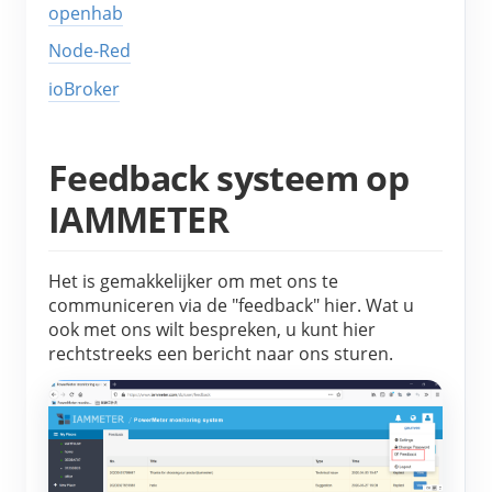
EV-lader
openhab
Node-Red
IAMMETER-simulator
ioBroker
Virtuele meter
Energievoorspellings- en simulatiesysteem
Feedback systeem op
Toepassingen
IAMMETER
Energiemonitor voor zonne-PV-systemen
Winkel
Monitor voor elektriciteitsverbruik
Bronnen
Het is gemakkelijker om met ons te
communiceren via de "feedback" hier.
Wat u
PV-verwarmingsregelsysteem
Product snelstart
Community
ook met ons wilt bespreken, u kunt hier
Domotica
rechtstreeks een bericht naar ons sturen.
Documentatie
Contributorprogramma
Oplossingen
Energiemonitoring voor fabrieken
Tutorialvideo
Contributor Center
Contact
FAQ
IAMMETER-activiteiten
Over ons
Nieuws
Forum