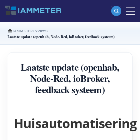
IAMMETER
Nieuws
Producten
Laatste update (openhab, Node-Red, ioBroker, feedback systeem)
Enkelfasige Wi-Fi-energiemeter (WEM3080)
Split-phase Wi-Fi-energiemeter (WEM2067)
Laatste update (openhab,
Driefasige Wi-Fi-energiemeter (WEM3080T)
Node-Red, ioBroker,
Driefasige Wi-Fi-energiemeter (WEM3046T)
feedback systeem)
Driefasige Wi-Fi-energiemeter (WEM3050T)
WiFi-vermogenscontroller
Huisautomatisering
IAMMETER Cloud Pro
Self-hostingservice