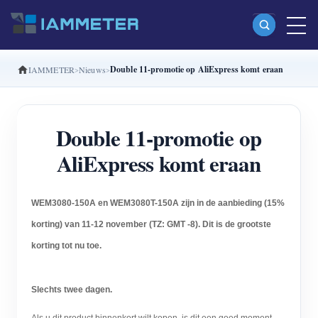
Double 11-promotie op AliExpress komt eraan
IAMMETER
Nieuws
Producten
Enkelfasige Wi-Fi-energiemeter (WEM3080)
Double 11-promotie op
Split-phase Wi-Fi-energiemeter (WEM2067)
AliExpress komt eraan
Driefasige Wi-Fi-energiemeter (WEM3080T)
Driefasige Wi-Fi-energiemeter (WEM3046T)
WEM3080-150A en WEM3080T-150A zijn in de aanbieding (15%
Driefasige Wi-Fi-energiemeter (WEM3050T)
korting) van 11-12 november (TZ: GMT -8).
Dit is de grootste
WiFi-vermogenscontroller
korting tot nu toe.
IAMMETER Cloud Pro
Slechts twee dagen.
Self-hostingservice