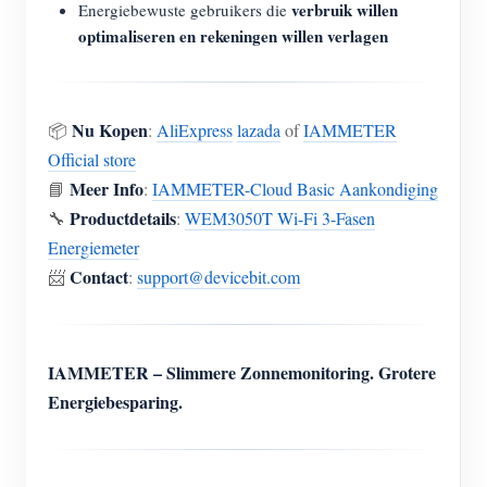
verbruik willen
Energiebewuste gebruikers die
optimaliseren en rekeningen willen verlagen
Nu Kopen
📦
:
AliExpress
lazada
of
IAMMETER
Official store
Meer Info
📘
:
IAMMETER-Cloud Basic Aankondiging
Productdetails
🔧
:
WEM3050T Wi-Fi 3-Fasen
Energiemeter
Contact
📨
:
support@devicebit.com
IAMMETER – Slimmere Zonnemonitoring. Grotere
Energiebesparing.