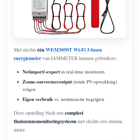
Blogs
App Store
Site verkennen
PV-ranglijst
één
WEM3050T Wi-Fi 3-fasen
Met slechts
energiemeter
van IAMMETER kunnen gebruikers:
Netimport/-export
in real-time monitoren
Zonne-omvormeroutput
(totale PV-opwekking)
volgen
Eigen verbruik
vs. netinteractie begrijpen
compleet
Deze opstelling biedt een
thuiszonnemonitoringsysteem
met slechts één slimme
meter.