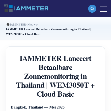
IAMMETER
Nieuws
Producten
IAMMETER Lanceert Betaalbare Zonnemonitoring in Thailand |
WEM3050T + Cloud Basic
Enkelfasige Wi-Fi-energiemeter (WEM3080)
Split-phase Wi-Fi-energiemeter (WEM2067)
IAMMETER Lanceert
Driefasige Wi-Fi-energiemeter (WEM3080T)
Betaalbare
Driefasige Wi-Fi-energiemeter (WEM3046T)
Zonnemonitoring in
Driefasige Wi-Fi-energiemeter (WEM3050T)
Thailand | WEM3050T +
WiFi-vermogenscontroller
Cloud Basic
IAMMETER Cloud Pro
Self-hostingservice
Bangkok, Thailand — Mei 2025