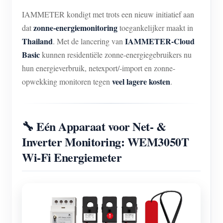
EV-lader
IAMMETER kondigt met trots een nieuw initiatief aan
IAMMETER-simulator
zonne-energiemonitoring
dat
toegankelijker maakt in
Thailand
IAMMETER-Cloud
. Met de lancering van
Virtuele meter
Basic
kunnen residentiële zonne-energiegebruikers nu
Energievoorspellings- en simulatiesysteem
hun energieverbruik, netexport/-import en zonne-
Toepassingen
veel lagere kosten
opwekking monitoren tegen
.
Energiemonitor voor zonne-PV-systemen
Winkel
Monitor voor elektriciteitsverbruik
Bronnen
🔧 Eén Apparaat voor Net- &
Inverter Monitoring: WEM3050T
PV-verwarmingsregelsysteem
Product snelstart
Community
Wi-Fi Energiemeter
Domotica
Documentatie
Contributorprogramma
Oplossingen
Energiemonitoring voor fabrieken
Tutorialvideo
Contributor Center
Contact
FAQ
IAMMETER-activiteiten
Over ons
Nieuws
Forum