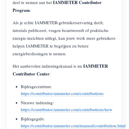
IAMMETER Contributor
EV-lader
deel te nemen aan het
Program
.
IAMMETER-simulator
Als je echte IAMMETER-gebruikerservaring deelt,
Virtuele meter
tutorials publiceert, vragen beantwoordt of praktische
Energievoorspellings- en simulatiesysteem
energie-inzichten uitlegt, kan jouw werk meer gebruikers
helpen IAMMETER te begrijpen en betere
Toepassingen
energiebeslissingen te nemen.
Energiemonitor voor zonne-PV-systemen
Winkel
IAMMETER
Het aanbevolen indieningskanaal is nu
Monitor voor elektriciteitsverbruik
Bronnen
Contributor Center
:
PV-verwarmingsregelsysteem
Product snelstart
Community
Bijdragecentrum:
Domotica
https://contributor.iammeter.com/contributions
Documentatie
Contributorprogramma
Oplossingen
Nieuwe indiening:
Energiemonitoring voor fabrieken
Tutorialvideo
Contributor Center
Contact
https://contributor.iammeter.com/contributions/new
FAQ
IAMMETER-activiteiten
Bijdragegids:
Over ons
https://contributor.iammeter.com/manual/contribution.html
Nieuws
Forum