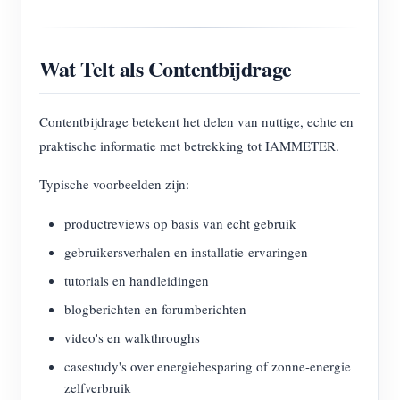
Blogs
App Store
Wat Telt als Contentbijdrage
Site verkennen
PV-ranglijst
Contentbijdrage betekent het delen van nuttige, echte en
praktische informatie met betrekking tot IAMMETER.
Typische voorbeelden zijn:
productreviews op basis van echt gebruik
gebruikersverhalen en installatie-ervaringen
tutorials en handleidingen
blogberichten en forumberichten
video's en walkthroughs
casestudy's over energiebesparing of zonne-energie
zelfverbruik