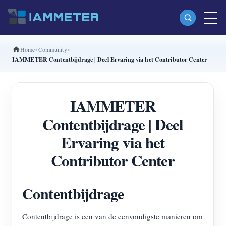
Home
Community
Producten
IAMMETER Contentbijdrage | Deel Ervaring via het Contributor Center
Enkelfasige Wi-Fi-energiemeter (WEM3080)
Split-phase Wi-Fi-energiemeter (WEM2067)
IAMMETER
Driefasige Wi-Fi-energiemeter (WEM3080T)
Contentbijdrage | Deel
Driefasige Wi-Fi-energiemeter (WEM3046T)
Ervaring via het
Driefasige Wi-Fi-energiemeter (WEM3050T)
Contributor Center
WiFi-vermogenscontroller
Contentbijdrage
IAMMETER Cloud Pro
Self-hostingservice
Contentbijdrage is een van de eenvoudigste manieren om