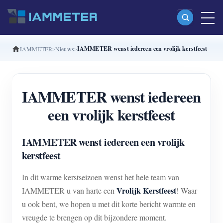
IAMMETER wenst iedereen een vrolijk kerstfeest
IAMMETER
Nieuws
Producten
Enkelfasige Wi-Fi-energiemeter (WEM3080)
IAMMETER wenst iedereen
Split-phase Wi-Fi-energiemeter (WEM2067)
een vrolijk kerstfeest
Driefasige Wi-Fi-energiemeter (WEM3080T)
Driefasige Wi-Fi-energiemeter (WEM3046T)
IAMMETER wenst iedereen een vrolijk
Driefasige Wi-Fi-energiemeter (WEM3050T)
kerstfeest
WiFi-vermogenscontroller
In dit warme kerstseizoen wenst het hele team van
IAMMETER Cloud Pro
Vrolijk Kerstfeest
IAMMETER u van harte een
! Waar
u ook bent, we hopen u met dit korte bericht warmte en
Self-hostingservice
vreugde te brengen op dit bijzondere moment.