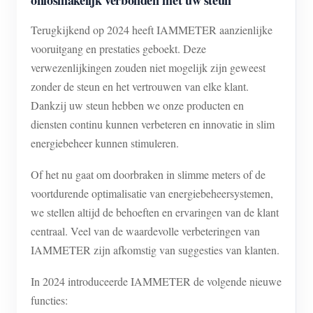
onlosmakelijk verbonden met uw steun
Blogs
App Store
Terugkijkend op 2024 heeft IAMMETER aanzienlijke
vooruitgang en prestaties geboekt. Deze
Site verkennen
verwezenlijkingen zouden niet mogelijk zijn geweest
PV-ranglijst
zonder de steun en het vertrouwen van elke klant.
Dankzij uw steun hebben we onze producten en
diensten continu kunnen verbeteren en innovatie in slim
energiebeheer kunnen stimuleren.
Of het nu gaat om doorbraken in slimme meters of de
voortdurende optimalisatie van energiebeheersystemen,
we stellen altijd de behoeften en ervaringen van de klant
centraal. Veel van de waardevolle verbeteringen van
IAMMETER zijn afkomstig van suggesties van klanten.
In 2024 introduceerde IAMMETER de volgende nieuwe
functies: