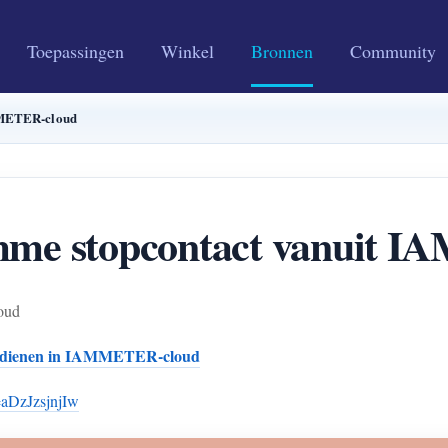
Toepassingen
Winkel
Bronnen
Community
AMMETER-cloud
limme stopcontact vanuit
oud
t bedienen in IAMMETER-cloud
=aDzJzsjnjIw