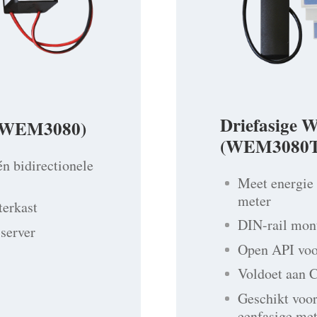
Driefasige W
r (WEM3080)
(WEM3080T
én bidirectionele
Meet energie 
meter
terkast
DIN-rail mont
 server
Open API voor
Voldoet aan
Geschikt voor
eenfasige met