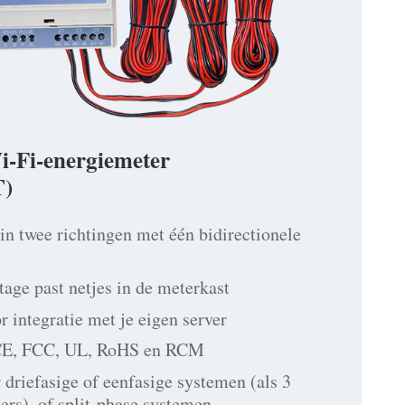
i-Fi-energiemeter
)
in twee richtingen met één bidirectionele
age past netjes in de meterkast
 integratie met je eigen server
 CE, FCC, UL, RoHS en RCM
 driefasige of eenfasige systemen (als 3
ers), of split-phase systemen