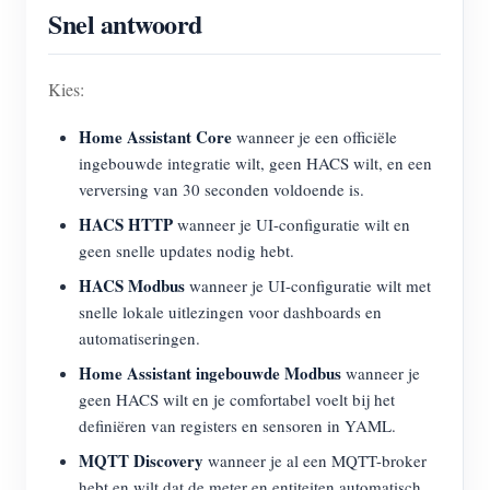
Snel antwoord
Blogs
App Store
Site verkennen
Kies:
PV-ranglijst
Home Assistant Core
wanneer je een officiële
ingebouwde integratie wilt, geen HACS wilt, en een
verversing van 30 seconden voldoende is.
HACS HTTP
wanneer je UI-configuratie wilt en
geen snelle updates nodig hebt.
HACS Modbus
wanneer je UI-configuratie wilt met
snelle lokale uitlezingen voor dashboards en
automatiseringen.
Home Assistant ingebouwde Modbus
wanneer je
geen HACS wilt en je comfortabel voelt bij het
definiëren van registers en sensoren in YAML.
MQTT Discovery
wanneer je al een MQTT-broker
hebt en wilt dat de meter en entiteiten automatisch