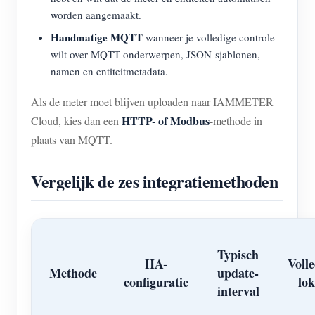
worden aangemaakt.
Handmatige MQTT
wanneer je volledige controle
wilt over MQTT-onderwerpen, JSON-sjablonen,
namen en entiteitmetadata.
Als de meter moet blijven uploaden naar IAMMETER
HTTP- of Modbus
Cloud, kies dan een
-methode in
plaats van MQTT.
Vergelijk de zes integratiemethoden
Typisch
HA-
Volle
Methode
update-
configuratie
lok
interval