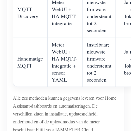
Meter
nieuwste
Ja 
MQTT
WebUI +
firmware
Discovery
HA MQTT-
ondersteunt
lo
integratie
tot 2
bro
seconden
Meter
Instelbaar;
WebUI +
nieuwste
Ja 
Handmatige
HA MQTT-
firmware
MQTT
integratie +
ondersteunt
lo
sensor
tot 2
bro
YAML
seconden
Alle zes methoden kunnen gegevens leveren voor Home
Assistant-dashboards en automatiseringen. De
verschillen zitten in installatie, updatesnelheid,
onderhoud en of de uploadmodus van de meter
beschikbaar blijft voor IAMMETER Cloud.