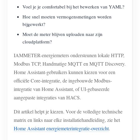
EV-lader
Voel je je comfortabel bij het bewerken van YAML?
IAMMETER-simulator
Hoe snel moeten vermogensmetingen worden
bijgewerkt?
Virtuele meter
Moet de meter blijven uploaden naar zijn
Energievoorspellings- en simulatiesysteem
cloudplatform?
Toepassingen
IAMMETER-energiemeters ondersteunen lokale HTTP,
Modbus TCP, Handmatige MQTT en MQTT Discovery.
Energiemonitor voor zonne-PV-systemen
Winkel
Home Assistant-gebruikers kunnen kiezen voor een
Monitor voor elektriciteitsverbruik
Bronnen
officiële Core-integratie, de ingebouwde Modbus-
PV-verwarmingsregelsysteem
integratie van Home Assistant, of UI-gebaseerde
Product snelstart
Community
aangepaste integraties van HACS.
Domotica
Documentatie
Contributorprogramma
Oplossingen
Dit artikel helpt je kiezen. Voor de volledige technische
Energiemonitoring voor fabrieken
Tutorialvideo
Contributor Center
Contact
matrix en links naar elke installatiehandleiding, zie het
FAQ
IAMMETER-activiteiten
Home Assistant energiemeterintegratie-overzicht
.
Over ons
Nieuws
Forum