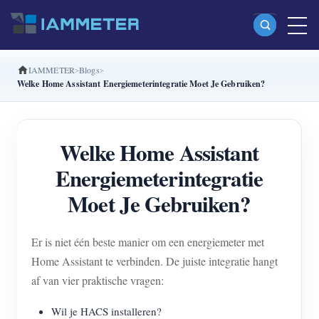
IAMMETER
Blogs
Producten
Welke Home Assistant Energiemeterintegratie Moet Je Gebruiken?
Enkelfasige Wi-Fi-energiemeter (WEM3080)
Split-phase Wi-Fi-energiemeter (WEM2067)
Welke Home Assistant
Driefasige Wi-Fi-energiemeter (WEM3080T)
Energiemeterintegratie
Driefasige Wi-Fi-energiemeter (WEM3046T)
Moet Je Gebruiken?
Driefasige Wi-Fi-energiemeter (WEM3050T)
Er is niet één beste manier om een energiemeter met
WiFi-vermogenscontroller
Home Assistant te verbinden. De juiste integratie hangt
IAMMETER Cloud Pro
af van vier praktische vragen:
Self-hostingservice
Wil je HACS installeren?