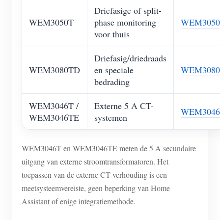
Driefasige of split-
WEM3050T
phase monitoring
WEM3050
voor thuis
Driefasig/driedraads
WEM3080TD
en speciale
WEM308
bedrading
WEM3046T /
Externe 5 A CT-
WEM3046
WEM3046TE
systemen
WEM3046T en WEM3046TE meten de 5 A secundaire
uitgang van externe stroomtransformatoren. Het
toepassen van de externe CT-verhouding is een
meetsysteemvereiste, geen beperking van Home
Assistant of enige integratiemethode.