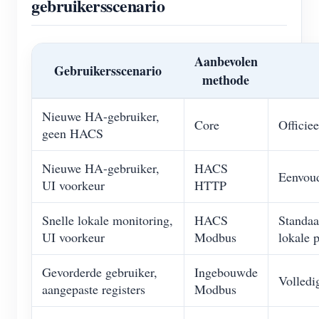
gebruikersscenario
Aanbevolen
Gebruikersscenario
methode
Nieuwe HA-gebruiker,
Core
Officie
geen HACS
Nieuwe HA-gebruiker,
HACS
Eenvoud
UI voorkeur
HTTP
Snelle lokale monitoring,
HACS
Standaa
UI voorkeur
Modbus
lokale 
Gevorderde gebruiker,
Ingebouwde
Volled
aangepaste registers
Modbus