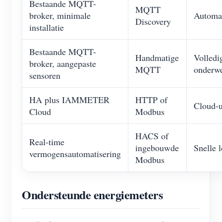
Bestaande MQTT-
MQTT
broker, minimale
Automat
Discovery
installatie
Bestaande MQTT-
Handmatige
Volledi
broker, aangepaste
MQTT
onderwe
sensoren
HA plus IAMMETER
HTTP of
Cloud-up
Cloud
Modbus
HACS of
Real-time
ingebouwde
Snelle 
vermogensautomatisering
Modbus
Ondersteunde energiemeters