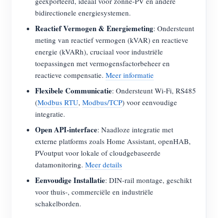
geëxporteerd, ideaal voor zonne-PV en andere
bidirectionele energiesystemen.
Reactief Vermogen & Energiemeting
: Ondersteunt
meting van reactief vermogen (kVAR) en reactieve
energie (kVARh), cruciaal voor industriële
toepassingen met vermogensfactorbeheer en
reactieve compensatie.
Meer informatie
Flexibele Communicatie
: Ondersteunt Wi-Fi, RS485
(
Modbus RTU
,
Modbus/TCP
) voor eenvoudige
integratie.
Open API-interface
: Naadloze integratie met
externe platforms zoals Home Assistant, openHAB,
PVoutput voor lokale of cloudgebaseerde
datamonitoring.
Meer details
Eenvoudige Installatie
: DIN-rail montage, geschikt
voor thuis-, commerciële en industriële
schakelborden.