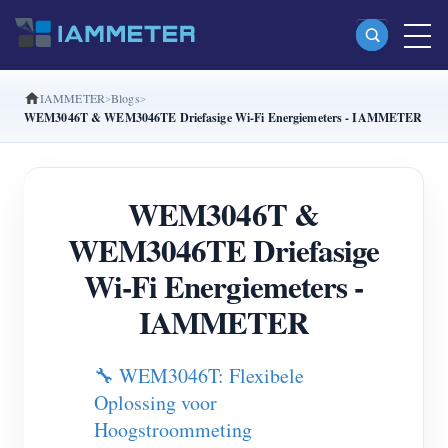
IAMMETER
Blogs
Producten
WEM3046T & WEM3046TE Driefasige Wi-Fi Energiemeters - IAMMETER
Enkelfasige Wi-Fi-energiemeter (WEM3080)
Split-phase Wi-Fi-energiemeter (WEM2067)
WEM3046T &
Driefasige Wi-Fi-energiemeter (WEM3080T)
WEM3046TE Driefasige
Driefasige Wi-Fi-energiemeter (WEM3046T)
Wi-Fi Energiemeters -
Driefasige Wi-Fi-energiemeter (WEM3050T)
IAMMETER
WiFi-vermogenscontroller
🔧 WEM3046T: Flexibele
IAMMETER Cloud Pro
Oplossing voor
Self-hostingservice
Hoogstroommeting