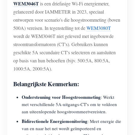
WEM3046T
is een driefasige Wi-Fi energiemeter,
Blogs
App Store
gelanceerd door IAMMETER in 2023, speciaal
ontworpen voor scenario's die hoogstroommeting (boven
Site verkennen
500A) vereisen. In tegenstelling tot de
WEM3080T
PV-ranglijst
wordt de WEM3046T niet geleverd met ingebouwde
stroomtransformatoren (CT's). Gebruikers kunnen
geschikte 5A secundaire CT's selecteren en aansluiten
op basis van hun behoeften (bijv. 500:5A, 800:5A,
1000:5A, 2000:5A).
Belangrijkste Kenmerken:
Ondersteuning voor Hoogstroommeting
: Werkt
met verschillende 5A-uitgangs-CT's om te voldoen
aan uiteenlopende hoogstroommeetvereisten.
Bidirectionele Energiemonitoring
: Meet energie die
van en naar het net wordt geïmporteerd en