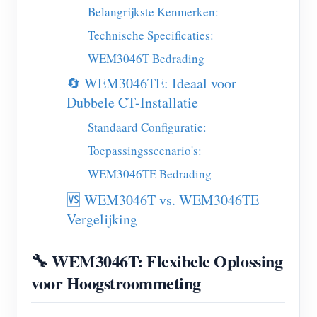
EV-lader
Belangrijkste Kenmerken:
IAMMETER-simulator
Technische Specificaties:
WEM3046T Bedrading
Virtuele meter
🔄 WEM3046TE: Ideaal voor
Energievoorspellings- en simulatiesysteem
Dubbele CT-Installatie
Toepassingen
Standaard Configuratie:
Energiemonitor voor zonne-PV-systemen
Winkel
Toepassingsscenario's:
Monitor voor elektriciteitsverbruik
WEM3046TE Bedrading
Bronnen
🆚 WEM3046T vs. WEM3046TE
PV-verwarmingsregelsysteem
Product snelstart
Community
Vergelijking
Domotica
Documentatie
Contributorprogramma
Oplossingen
Energiemonitoring voor fabrieken
🔧 WEM3046T: Flexibele Oplossing
Tutorialvideo
Contributor Center
Contact
voor Hoogstroommeting
FAQ
IAMMETER-activiteiten
Over ons
Nieuws
Forum