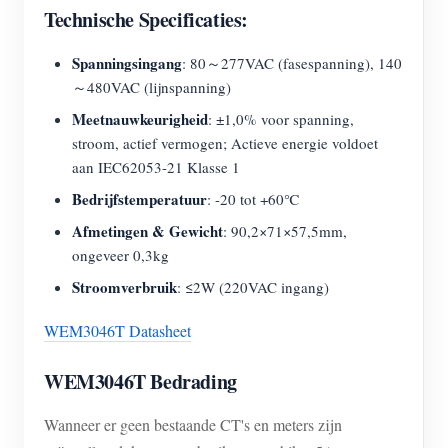
Technische Specificaties:
Spanningsingang
: 80～277VAC (fasespanning), 140
～480VAC (lijnspanning)
Meetnauwkeurigheid
: ±1,0% voor spanning,
stroom, actief vermogen; Actieve energie voldoet
aan IEC62053-21 Klasse 1
Bedrijfstemperatuur
: -20 tot +60℃
Afmetingen & Gewicht
: 90,2×71×57,5mm,
ongeveer 0,3kg
Stroomverbruik
: ≤2W (220VAC ingang)
WEM3046T Datasheet
WEM3046T Bedrading
Wanneer er geen bestaande CT's en meters zijn