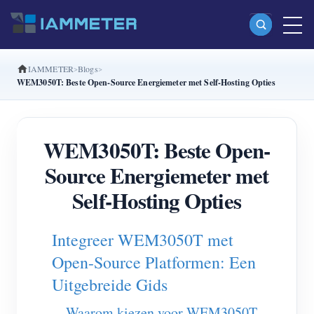
IAMMETER
Blogs
Producten
WEM3050T: Beste Open-Source Energiemeter met Self-Hosting Opties
Enkelfasige Wi-Fi-energiemeter (WEM3080)
Split-phase Wi-Fi-energiemeter (WEM2067)
WEM3050T: Beste Open-
Driefasige Wi-Fi-energiemeter (WEM3080T)
Source Energiemeter met
Driefasige Wi-Fi-energiemeter (WEM3046T)
Self-Hosting Opties
Driefasige Wi-Fi-energiemeter (WEM3050T)
Integreer WEM3050T met
WiFi-vermogenscontroller
Open-Source Platformen: Een
IAMMETER Cloud Pro
Uitgebreide Gids
Self-hostingservice
Waarom kiezen voor WEM3050T