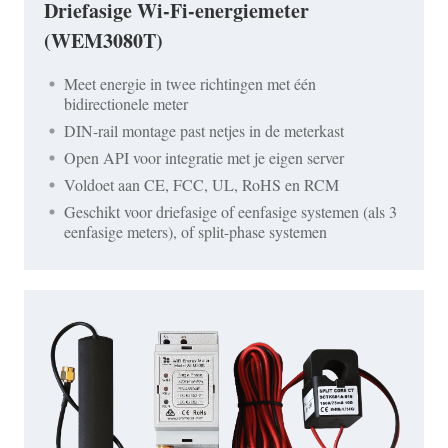
Driefasige Wi-Fi-energiemeter
(WEM3080T)
Meet energie in twee richtingen met één
bidirectionele meter
DIN-rail montage past netjes in de meterkast
Open API voor integratie met je eigen server
Voldoet aan CE, FCC, UL, RoHS en RCM
Geschikt voor driefasige of eenfasige systemen (als 3
eenfasige meters), of split-phase systemen