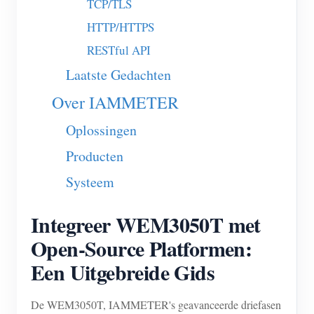
TCP/TLS
Blogs
App Store
HTTP/HTTPS
RESTful API
Site verkennen
Laatste Gedachten
PV-ranglijst
Over IAMMETER
Oplossingen
Producten
Systeem
Integreer WEM3050T met
Open-Source Platformen:
Een Uitgebreide Gids
De WEM3050T, IAMMETER's geavanceerde driefasen