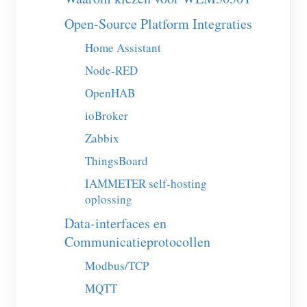
EV-lader
Open-Source Platform Integraties
IAMMETER-simulator
Home Assistant
Virtuele meter
Node-RED
Energievoorspellings- en simulatiesysteem
OpenHAB
Toepassingen
ioBroker
Zabbix
Energiemonitor voor zonne-PV-systemen
Winkel
ThingsBoard
Monitor voor elektriciteitsverbruik
Bronnen
IAMMETER self-hosting
PV-verwarmingsregelsysteem
Product snelstart
oplossing
Community
Domotica
Data-interfaces en
Documentatie
Contributorprogramma
Oplossingen
Communicatieprotocollen
Energiemonitoring voor fabrieken
Tutorialvideo
Contributor Center
Contact
Modbus/TCP
FAQ
IAMMETER-activiteiten
Over ons
MQTT
Nieuws
Forum