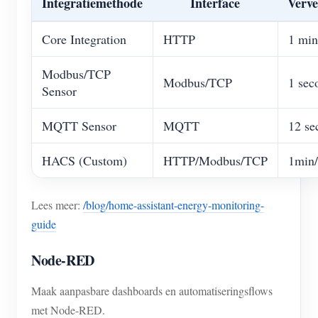
Integratiemethode
Interface
Verve
Core Integration
HTTP
1 min
Modbus/TCP
Modbus/TCP
1 sec
Sensor
MQTT Sensor
MQTT
12 se
HACS (Custom)
HTTP/Modbus/TCP
1min/
Lees meer:
/blog/home-assistant-energy-monitoring-
guide
Node-RED
Maak aanpasbare dashboards en automatiseringsflows
met Node-RED.