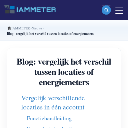
IAMMETER
Nieuws
Producten
Blog: vergelijk het verschil tussen locaties of energiemeters
Enkelfasige Wi-Fi-energiemeter (WEM3080)
Split-phase Wi-Fi-energiemeter (WEM2067)
Blog: vergelijk het verschil
Driefasige Wi-Fi-energiemeter (WEM3080T)
tussen locaties of
Driefasige Wi-Fi-energiemeter (WEM3046T)
energiemeters
Driefasige Wi-Fi-energiemeter (WEM3050T)
Vergelijk verschillende
WiFi-vermogenscontroller
locaties in één account
IAMMETER Cloud Pro
Functiehandleiding
Self-hostingservice