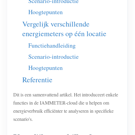
Scenario-introductie
EV-lader
Hoogtepunten
IAMMETER-simulator
Vergelijk verschillende
Virtuele meter
energiemeters op één locatie
Energievoorspellings- en simulatiesysteem
Functiehandleiding
Toepassingen
Scenario-introductie
Energiemonitor voor zonne-PV-systemen
Winkel
Hoogtepunten
Monitor voor elektriciteitsverbruik
Bronnen
Referentie
PV-verwarmingsregelsysteem
Product snelstart
Community
Dit is een samenvattend artikel. Het introduceert enkele
Domotica
Documentatie
Contributorprogramma
Oplossingen
functies in de IAMMETER-cloud die u helpen om
Energiemonitoring voor fabrieken
Tutorialvideo
energieverbruik efficiënter te analyseren in specifieke
Contributor Center
Contact
scenario's.
FAQ
IAMMETER-activiteiten
Over ons
Nieuws
Forum