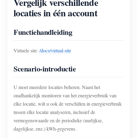
Vergelijk verschillende
locaties in één account
Blogs
App Store
Site verkennen
Functiehandleiding
PV-ranglijst
Virtuele site:
/docs/virtual-site
Scenario-introductie
U moet meerdere locaties beheren. Naast het
onafhankelijk monitoren van het energieverbruik van
elke locatie, wilt u ook de verschillen in energieverbruik
tussen elke locatie analyseren, inclusief de
vermogenswaarde en de periodieke (uurlijkse,
dagelijkse, enz.) kWh-gegevens.