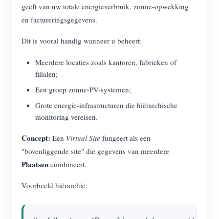
geeft van uw totale energieverbruik, zonne-opwekking
Blogs
App Store
en factureringsgegevens.
Site verkennen
Dit is vooral handig wanneer u beheert:
PV-ranglijst
Meerdere locaties zoals kantoren, fabrieken of
filialen;
Een groep zonne-PV-systemen;
Grote energie-infrastructuren die hiërarchische
monitoring vereisen.
Concept:
Een
Virtual Site
fungeert als een
"bovenliggende site" die gegevens van meerdere
Plaatsen
combineert.
Voorbeeld hiërarchie: