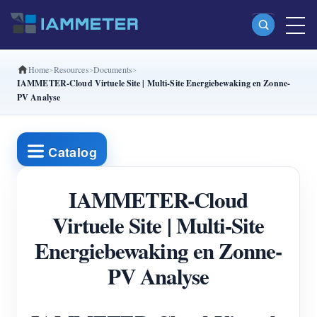
Home
Resources
Documents
Producten
IAMMETER-Cloud Virtuele Site | Multi-Site Energiebewaking en Zonne-
PV Analyse
Enkelfasige Wi-Fi-energiemeter (WEM3080)
Split-phase Wi-Fi-energiemeter (WEM2067)
Catalog
Driefasige Wi-Fi-energiemeter (WEM3080T)
Driefasige Wi-Fi-energiemeter (WEM3046T)
IAMMETER-Cloud
Driefasige Wi-Fi-energiemeter (WEM3050T)
Virtuele Site | Multi-Site
Energiebewaking en Zonne-
WiFi-vermogenscontroller
PV Analyse
IAMMETER Cloud Pro
Self-hostingservice