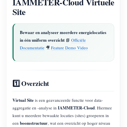
IAMMETER-Cloud Virtuele
EV-lader
Site
IAMMETER-simulator
Virtuele meter
Bewaar en analyseer meerdere energielocaties
Energievoorspellings- en simulatiesysteem
in één uniform overzicht
📘
Officiële
Toepassingen
Documentatie
🎥
Feature Demo Video
Energiemonitor voor zonne-PV-systemen
Winkel
Monitor voor elektriciteitsverbruik
Bronnen
PV-verwarmingsregelsysteem
1️⃣ Overzicht
Product snelstart
Community
Domotica
Documentatie
Contributorprogramma
Oplossingen
Virtual Site
is een geavanceerde functie voor data-
Energiemonitoring voor fabrieken
Tutorialvideo
Contributor Center
Contact
IAMMETER-Cloud
aggregatie en -analyse in
. Hiermee
FAQ
kunt u meerdere bewaakte locaties (sites) groeperen in
IAMMETER-activiteiten
Over ons
boomstructuur
een
, wat een overzicht op hoger niveau
Nieuws
Forum