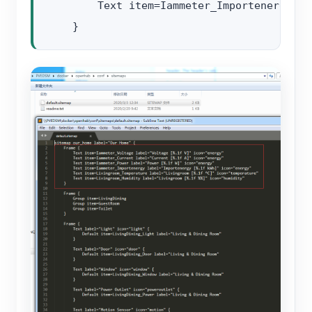
        Text item=Iammeter_Importenergy la