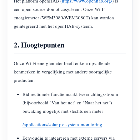
Het platform openHAB (
https://www.openhab.org/
) is
EV-lader
een open source domoticasysteem. Onze Wi-Fi
IAMMETER-simulator
energiemeter (WEM3080/WEM3080T) kan worden
geïntegreerd met het openHAB-systeem.
Virtuele meter
Energievoorspellings- en simulatiesysteem
2. Hoogtepunten
Toepassingen
Onze Wi-Fi energiemeter heeft enkele opvallende
Energiemonitor voor zonne-PV-systemen
Winkel
kenmerken in vergelijking met andere soortgelijke
Monitor voor elektriciteitsverbruik
Bronnen
producten,
PV-verwarmingsregelsysteem
Product snelstart
Community
Bidirectionele functie maakt tweerichtingsstroom
Domotica
Documentatie
(bijvoorbeeld "Van het net" en "Naar het net")
Contributorprogramma
Oplossingen
bewaking mogelijk met slechts één meter
Energiemonitoring voor fabrieken
Tutorialvideo
Contributor Center
Contact
/applications/solar-pv-system-monitoring
FAQ
IAMMETER-activiteiten
Over ons
Nieuws
Eenvoudig te integreren met externe servers via
Forum