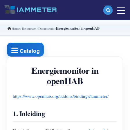
Energiemonitor in openHAB
Home
Resources
Documents
Producten
Enkelfasige Wi-Fi-energiemeter (WEM3080)
Catalog
Split-phase Wi-Fi-energiemeter (WEM2067)
Driefasige Wi-Fi-energiemeter (WEM3080T)
Energiemonitor in
openHAB
Driefasige Wi-Fi-energiemeter (WEM3046T)
Driefasige Wi-Fi-energiemeter (WEM3050T)
https://www.openhab.org/addons/bindings/iammeter/
WiFi-vermogenscontroller
IAMMETER Cloud Pro
1. Inleiding
Self-hostingservice