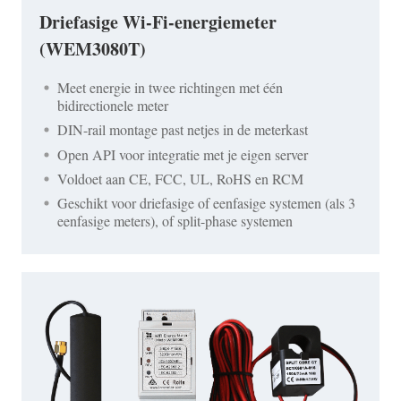
Driefasige Wi-Fi-energiemeter
(WEM3080T)
Meet energie in twee richtingen met één
bidirectionele meter
DIN-rail montage past netjes in de meterkast
Open API voor integratie met je eigen server
Voldoet aan CE, FCC, UL, RoHS en RCM
Geschikt voor driefasige of eenfasige systemen (als 3
eenfasige meters), of split-phase systemen