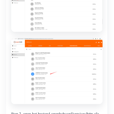
Stap 2, open het bestand openhabconf/services/http.cfg