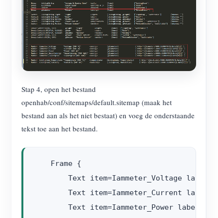
Stap 4, open het bestand
openhab/conf/sitemaps/default.sitemap (maak het
bestand aan als het niet bestaat) en voeg de onderstaande
tekst toe aan het bestand.
    Frame {

        Text item=Iammeter_Voltage label="
        Text item=Iammeter_Current label="
        Text item=Iammeter_Power label="Po