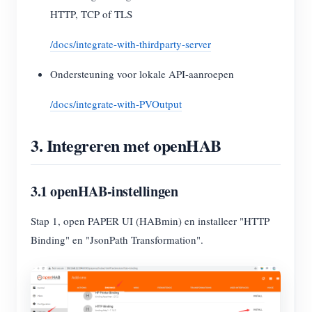
HTTP, TCP of TLS
Blogs
App Store
/docs/integrate-with-thirdparty-server
Site verkennen
Ondersteuning voor lokale API-aanroepen
PV-ranglijst
/docs/integrate-with-PVOutput
3. Integreren met openHAB
3.1 openHAB-instellingen
Stap 1, open PAPER UI (HABmin) en installeer "HTTP
Binding" en "JsonPath Transformation".