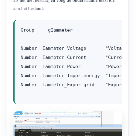
als het niet bestaat) en voeg de onderstaande tekst toe
aan het bestand.
Group     gIammeter				"Meters"			 <energy>        (Home)                    ["GroundFloor"]

Number  Iammeter_Voltage       "Voltage [%0f V]"    	<energy>      (gIammeter)				{ http="<[iammeter:4000
Number  Iammeter_Current       "Current [%0f A]"   		<energy>     (gIammeter)        		{ http="<[iammeter:30000:
Number  Iammeter_Power         "Power [%0f W]"  		<energy>     (gIammeter)            	{ http="<[iammeter:4000:JSONPAT
Number  Iammeter_Importenergy  "Importenergy [%0f kWh]" <energy> 
Number  Iammeter_Exportgrid    "Exportgrid [%0f kWh]"  	<energy>      (gIammeter)            	{ http="<[iamme