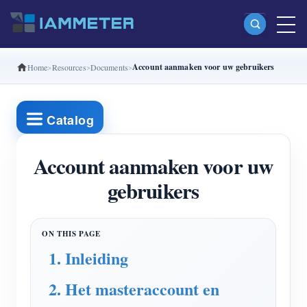
Account aanmaken voor uw gebruikers
Home
Resources
Documents
Producten
Enkelfasige Wi-Fi-energiemeter (WEM3080)
Catalog
Split-phase Wi-Fi-energiemeter (WEM2067)
Driefasige Wi-Fi-energiemeter (WEM3080T)
Account aanmaken voor uw
gebruikers
Driefasige Wi-Fi-energiemeter (WEM3046T)
Driefasige Wi-Fi-energiemeter (WEM3050T)
WiFi-vermogenscontroller
1. Inleiding
IAMMETER Cloud Pro
2. Het masteraccount en
Self-hostingservice