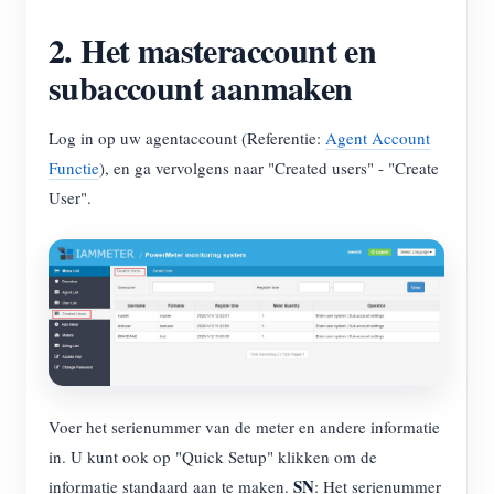
Blogs
2. Het masteraccount en
App Store
subaccount aanmaken
Site verkennen
PV-ranglijst
Log in op uw agentaccount (Referentie:
Agent Account
Functie
), en ga vervolgens naar "Created users" - "Create
User".
Voer het serienummer van de meter en andere informatie
in. U kunt ook op "Quick Setup" klikken om de
SN
informatie standaard aan te maken.
: Het serienummer