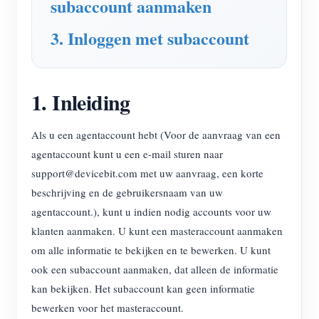
subaccount aanmaken
EV-lader
IAMMETER-simulator
3. Inloggen met subaccount
Virtuele meter
Energievoorspellings- en simulatiesysteem
1. Inleiding
Toepassingen
Als u een agentaccount hebt (Voor de aanvraag van een
Energiemonitor voor zonne-PV-systemen
Winkel
agentaccount kunt u een e-mail sturen naar
Monitor voor elektriciteitsverbruik
support@devicebit.com met uw aanvraag, een korte
Bronnen
beschrijving en de gebruikersnaam van uw
PV-verwarmingsregelsysteem
Product snelstart
Community
agentaccount.), kunt u indien nodig accounts voor uw
Domotica
klanten aanmaken. U kunt een masteraccount aanmaken
Documentatie
Contributorprogramma
Oplossingen
om alle informatie te bekijken en te bewerken. U kunt
Energiemonitoring voor fabrieken
Tutorialvideo
Contributor Center
Contact
ook een subaccount aanmaken, dat alleen de informatie
FAQ
kan bekijken. Het subaccount kan geen informatie
IAMMETER-activiteiten
Over ons
bewerken voor het masteraccount.
Nieuws
Forum