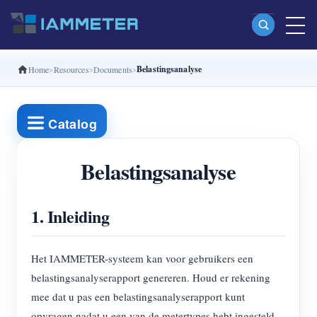
Belastingsanalyse
Home
Resources
Documents
Producten
Enkelfasige Wi-Fi-energiemeter (WEM3080)
Catalog
Split-phase Wi-Fi-energiemeter (WEM2067)
Driefasige Wi-Fi-energiemeter (WEM3080T)
Belastingsanalyse
Driefasige Wi-Fi-energiemeter (WEM3046T)
1. Inleiding
Driefasige Wi-Fi-energiemeter (WEM3050T)
WiFi-vermogenscontroller
Het IAMMETER-systeem kan voor gebruikers een
IAMMETER Cloud Pro
belastingsanalyserapport genereren. Houd er rekening
Self-hostingservice
mee dat u pas een belastingsanalyserapport kunt
opvragen nadat u een van de metertypes hebt ingesteld