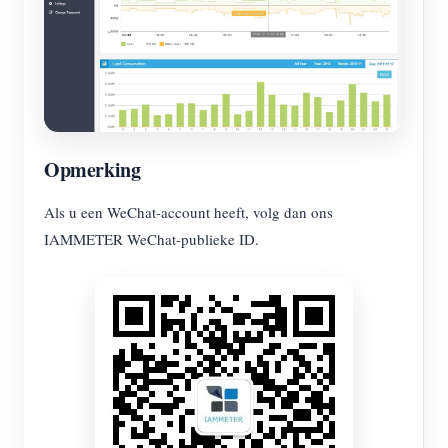
Blogs
App Store
Site verkennen
PV-ranglijst
Opmerking
Als u een WeChat-account heeft, volg dan ons
IAMMETER WeChat-publieke ID.