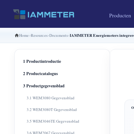
Producten
IAMMETER Energiemeters integrere
Home
Resources
Documents
1 Productintroductie
2 Productcatalogus
3 Productgegevensblad
3.1 WEM3080 Gegevensblad
3.2 WEM3080T Gegevensblad
3.5 WEM3046TE Gegevensblad
3.6 WEM2067 Gegevensblad