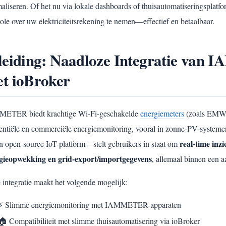
maliseren. Of het nu via lokale dashboards of thuisautomatiseringspla
ole over uw elektriciteitsrekening te nemen—effectief en betaalbaar.
leiding: Naadloze Integratie va
t ioBroker
ETER biedt krachtige Wi-Fi-geschakelde
energiemeters
(zoals EMW3
dentiële en commerciële energiemonitoring, vooral in zonne-PV-systeme
real-time inzi
 open-source IoT-platform—stelt gebruikers in staat om
gieopwekking en grid-export/importgegevens
, allemaal binnen een 
 integratie maakt het volgende mogelijk:
⚡ Slimme energiemonitoring met IAMMETER-apparaten
🏠 Compatibiliteit met slimme thuisautomatisering via ioBroker