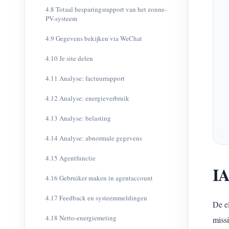
4.8 Totaal besparingsrapport van het zonne-
PV-systeem
4.9 Gegevens bekijken via WeChat
4.10 Je site delen
4.11 Analyse: factuurrapport
4.12 Analyse: energieverbruik
4.13 Analyse: belasting
4.14 Analyse: abnormale gegevens
4.15 Agentfunctie
IA
4.16 Gebruiker maken in agentaccount
4.17 Feedback en systeemmeldingen
De e
4.18 Netto-energiemeting
miss