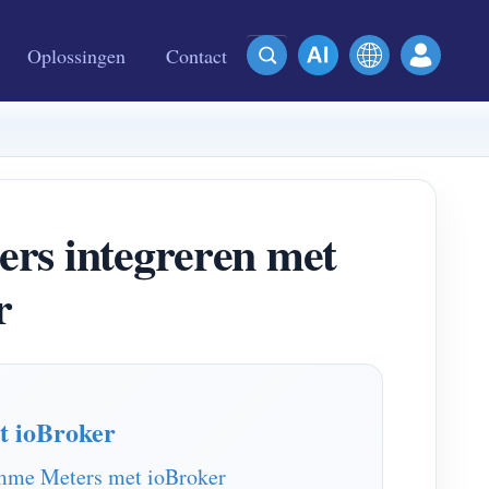
Oplossingen
Contact
s integreren met
r
 ioBroker
mme Meters met ioBroker