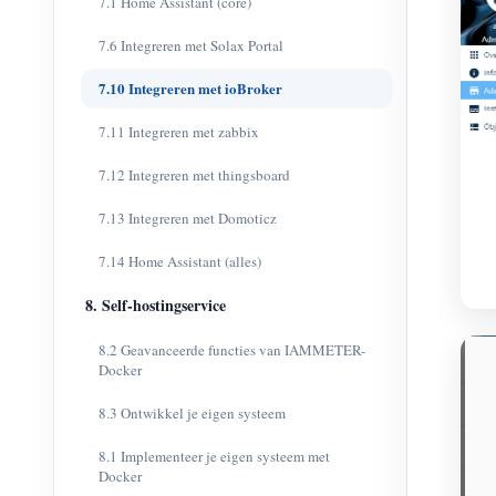
7.1 Home Assistant (core)
7.6 Integreren met Solax Portal
7.10 Integreren met ioBroker
7.11 Integreren met zabbix
7.12 Integreren met thingsboard
7.13 Integreren met Domoticz
7.14 Home Assistant (alles)
8. Self-hostingservice
8.2 Geavanceerde functies van IAMMETER-
Docker
8.3 Ontwikkel je eigen systeem
8.1 Implementeer je eigen systeem met
Docker