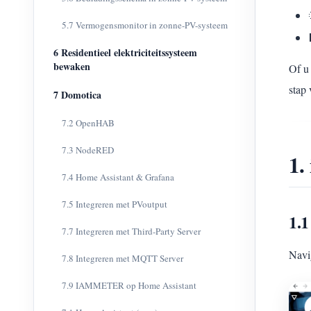
5.7 Vermogensmonitor in zonne-PV-systeem
6 Residentieel elektriciteitssysteem
bewaken
Of u 
stap 
7 Domotica
7.2 OpenHAB
7.3 NodeRED
1.
7.4 Home Assistant & Grafana
7.5 Integreren met PVoutput
1.1
7.7 Integreren met Third-Party Server
Navi
7.8 Integreren met MQTT Server
7.9 IAMMETER op Home Assistant