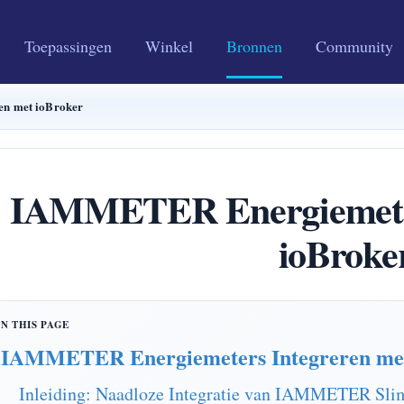
Toepassingen
Winkel
Bronnen
Community
n met ioBroker
IAMMETER Energiemeter
ioBroke
IAMMETER Energiemeters Integreren met
Inleiding: Naadloze Integratie van IAMMETER Sli