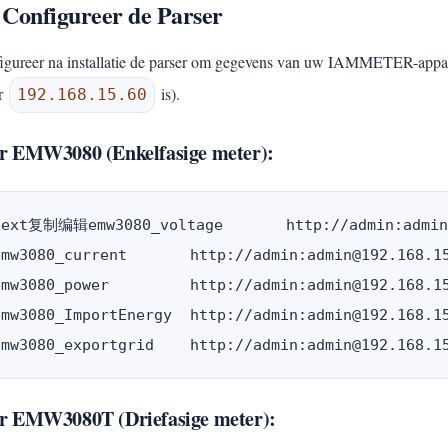
 Configureer de Parser
igureer na installatie de parser om gegevens van uw IAMMETER-apparaa
r
is).
192.168.15.60
r EMW3080 (Enkelfasige meter):
text复制编辑emw3080_voltage       http://admin:admin@
emw3080_current       http://admin:admin@192.168.15
emw3080_power         http://admin:admin@192.168.15
emw3080_ImportEnergy  http://admin:admin@192.168.15
r EMW3080T (Driefasige meter):