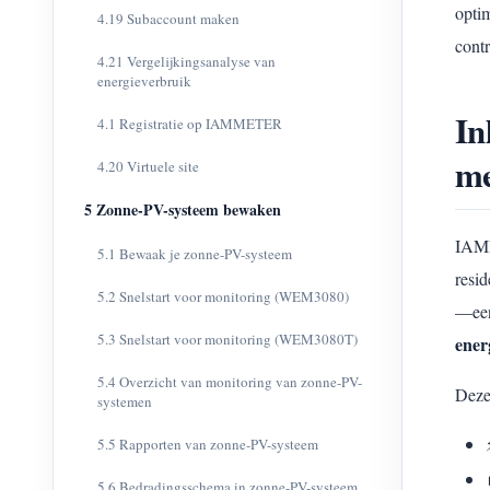
opti
4.19 Subaccount maken
contr
4.21 Vergelijkingsanalyse van
energieverbruik
In
4.1 Registratie op IAMMETER
me
4.20 Virtuele site
5 Zonne-PV-systeem bewaken
IAMM
5.1 Bewaak je zonne-PV-systeem
resi
5.2 Snelstart voor monitoring (WEM3080)
—een
5.3 Snelstart voor monitoring (WEM3080T)
ener
5.4 Overzicht van monitoring van zonne-PV-
Deze
systemen
5.5 Rapporten van zonne-PV-systeem
5.6 Bedradingsschema in zonne-PV-systeem