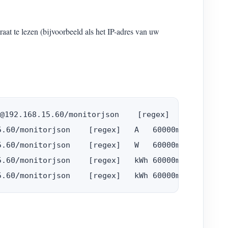
t te lezen (bijvoorbeeld als het IP-adres van uw
192.168.15.60/monitorjson    [regex]   V   60000m
.60/monitorjson    [regex]   A   60000ms  

.60/monitorjson    [regex]   W   60000ms  

.60/monitorjson    [regex]   kWh 60000ms  
