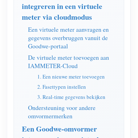
EV-lader
integreren in een virtuele
IAMMETER-simulator
meter via cloudmodus
Virtuele meter
Een virtuele meter aanvragen en
gegevens overbruggen vanuit de
Energievoorspellings- en simulatiesysteem
Goodwe-portaal
Toepassingen
De virtuele meter toevoegen aan
Energiemonitor voor zonne-PV-systemen
Winkel
IAMMETER-Cloud
Monitor voor elektriciteitsverbruik
Bronnen
1. Een nieuwe meter toevoegen
2. Fasettypen instellen
PV-verwarmingsregelsysteem
Product snelstart
Community
3. Real-time gegevens bekijken
Domotica
Documentatie
Contributorprogramma
Oplossingen
Ondersteuning voor andere
Energiemonitoring voor fabrieken
Tutorialvideo
Contributor Center
Contact
omvormermerken
FAQ
IAMMETER-activiteiten
Een Goodwe-omvormer
Over ons
Nieuws
Forum