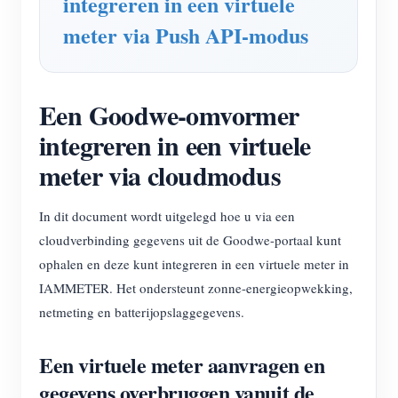
integreren in een virtuele
Blogs
meter via Push API-modus
App Store
Site verkennen
PV-ranglijst
Een Goodwe-omvormer
integreren in een virtuele
meter via cloudmodus
In dit document wordt uitgelegd hoe u via een
cloudverbinding gegevens uit de Goodwe-portaal kunt
ophalen en deze kunt integreren in een virtuele meter in
IAMMETER. Het ondersteunt zonne-energieopwekking,
netmeting en batterijopslaggegevens.
Een virtuele meter aanvragen en
gegevens overbruggen vanuit de