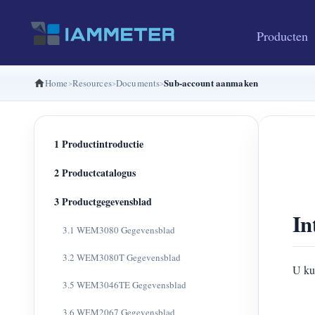
Producten
Sub-account aanmaken
Home
Resources
Documents
1 Productintroductie
2 Productcatalogus
3 Productgegevensblad
In
3.1 WEM3080 Gegevensblad
3.2 WEM3080T Gegevensblad
U ku
3.5 WEM3046TE Gegevensblad
3.6 WEM2067 Gegevensblad