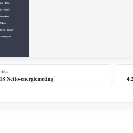
evious
.18 Netto-energiemeting
4.