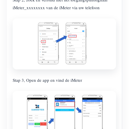
iMeter_xxxxxxxx van de iMeter via uw telefoon
Stap 3, Open de app en vind de iMeter