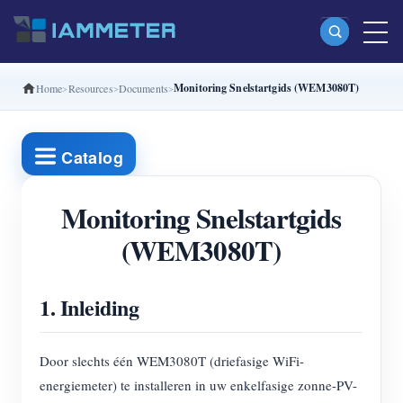
Monitoring Snelstartgids (WEM3080T)
Home
Resources
Documents
Producten
Enkelfasige Wi-Fi-energiemeter (WEM3080)
Catalog
Split-phase Wi-Fi-energiemeter (WEM2067)
Driefasige Wi-Fi-energiemeter (WEM3080T)
Monitoring Snelstartgids
(WEM3080T)
Driefasige Wi-Fi-energiemeter (WEM3046T)
Driefasige Wi-Fi-energiemeter (WEM3050T)
1. Inleiding
WiFi-vermogenscontroller
IAMMETER Cloud Pro
Door slechts één WEM3080T (driefasige WiFi-
Self-hostingservice
energiemeter) te installeren in uw enkelfasige zonne-PV-