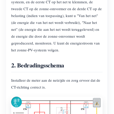
systeem, en de eerste CT op het net te klemmen, de
EV-lader
tweede CT op de zonne-omvormer en de derde CT op de
IAMMETER-simulator
belasting (indien van toepassing), kunt u "Van het net"
Virtuele meter
(de energie die van het net wordt verbruikt), "Naar het
net" (de energie die aan het net wordt teruggeleverd) en
Energievoorspellings- en simulatiesysteem
de energie die door de zonne-omvormer wordt
Toepassingen
geproduceerd, monitoren. U kunt de energiestroom van
het zonne-PV-systeem volgen.
Energiemonitor voor zonne-PV-systemen
Winkel
Monitor voor elektriciteitsverbruik
Bronnen
2. Bedradingsschema
PV-verwarmingsregelsysteem
Product snelstart
Community
Installeer de meter aan de netzijde en zorg ervoor dat de
Domotica
Documentatie
Contributorprogramma
Oplossingen
CT-richting correct is.
Energiemonitoring voor fabrieken
Tutorialvideo
Contributor Center
Contact
FAQ
IAMMETER-activiteiten
Over ons
Nieuws
Forum