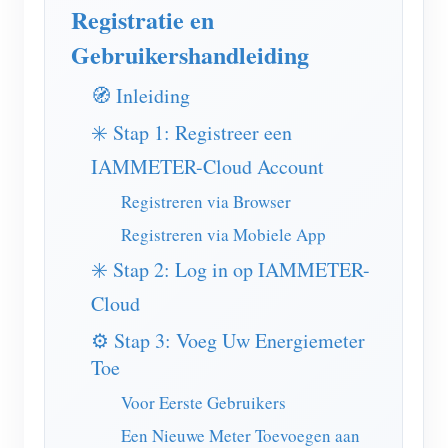
EV-lader
Registratie en
IAMMETER-simulator
Gebruikershandleiding
Virtuele meter
🧭 Inleiding
Energievoorspellings- en simulatiesysteem
✳️ Stap 1: Registreer een
Toepassingen
IAMMETER-Cloud Account
Registreren via Browser
Energiemonitor voor zonne-PV-systemen
Winkel
Registreren via Mobiele App
Monitor voor elektriciteitsverbruik
Bronnen
✳️ Stap 2: Log in op IAMMETER-
PV-verwarmingsregelsysteem
Product snelstart
Community
Cloud
Domotica
Documentatie
Contributorprogramma
Oplossingen
⚙️ Stap 3: Voeg Uw Energiemeter
Energiemonitoring voor fabrieken
Tutorialvideo
Toe
Contributor Center
Contact
Voor Eerste Gebruikers
FAQ
IAMMETER-activiteiten
Over ons
Een Nieuwe Meter Toevoegen aan
Nieuws
Forum