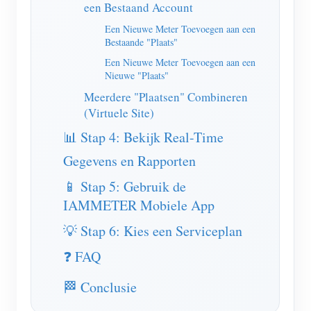
een Bestaand Account
Blogs
App Store
Een Nieuwe Meter Toevoegen aan een
Bestaande "Plaats"
Site verkennen
Een Nieuwe Meter Toevoegen aan een
Nieuwe "Plaats"
PV-ranglijst
Meerdere "Plaatsen" Combineren
(Virtuele Site)
📊 Stap 4: Bekijk Real-Time
Gegevens en Rapporten
📱 Stap 5: Gebruik de
IAMMETER Mobiele App
💡 Stap 6: Kies een Serviceplan
❓ FAQ
🏁 Conclusie