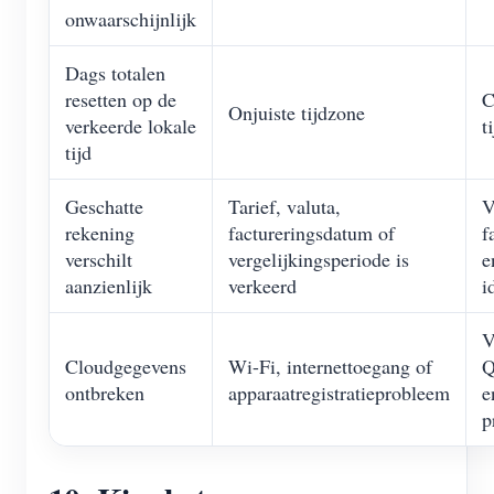
onwaarschijnlijk
Dags totalen
resetten op de
C
Onjuiste tijdzone
verkeerde lokale
t
tijd
Geschatte
Tarief, valuta,
V
rekening
factureringsdatum of
f
verschilt
vergelijkingsperiode is
e
aanzienlijk
verkeerd
i
V
Cloudgegevens
Wi-Fi, internettoegang of
Q
ontbreken
apparaatregistratieprobleem
e
p