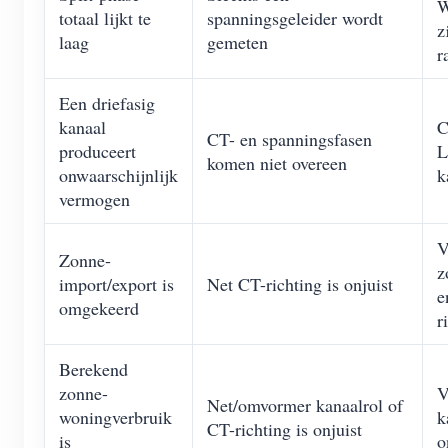
W
totaal lijkt te
spanningsgeleider wordt
z
laag
gemeten
r
Een driefasig
kanaal
C
CT- en spanningsfasen
produceert
L
komen niet overeen
onwaarschijnlijk
k
vermogen
V
Zonne-
z
import/export is
Net CT-richting is onjuist
e
omgekeerd
r
Berekend
zonne-
V
Net/omvormer kanaalrol of
woningverbruik
k
CT-richting is onjuist
is
o