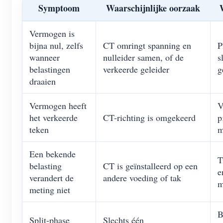
Symptoom
Waarschijnlijke oorzaak
Vermogen is
bijna nul, zelfs
CT omringt spanning en
P
wanneer
nulleider samen, of de
s
belastingen
verkeerde geleider
g
draaien
Vermogen heeft
V
het verkeerde
CT-richting is omgekeerd
p
teken
m
Een bekende
T
belasting
CT is geïnstalleerd op een
e
verandert de
andere voeding of tak
m
meting niet
B
Split-phase
Slechts één