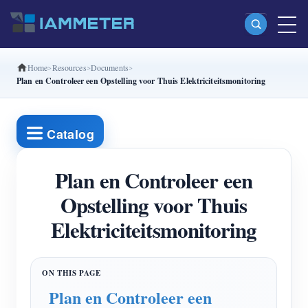
Home
Resources
Documents
Producten
Plan en Controleer een Opstelling voor Thuis Elektriciteitsmonitoring
Enkelfasige Wi-Fi-energiemeter (WEM3080)
Split-phase Wi-Fi-energiemeter (WEM2067)
Catalog
Driefasige Wi-Fi-energiemeter (WEM3080T)
Plan en Controleer een
Driefasige Wi-Fi-energiemeter (WEM3046T)
Opstelling voor Thuis
Driefasige Wi-Fi-energiemeter (WEM3050T)
Elektriciteitsmonitoring
WiFi-vermogenscontroller
IAMMETER Cloud Pro
Self-hostingservice
Plan en Controleer een