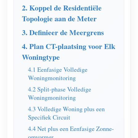
2. Koppel de Residentiële
Blogs
App Store
Topologie aan de Meter
Site verkennen
3. Definieer de Meergrens
PV-ranglijst
4. Plan CT-plaatsing voor Elk
Woningtype
4.1 Eenfasige Volledige
Woningmonitoring
4.2 Split-phase Volledige
Woningmonitoring
4.3 Volledige Woning plus een
Specifiek Circuit
4.4 Net plus een Eenfasige Zonne-
omvormer