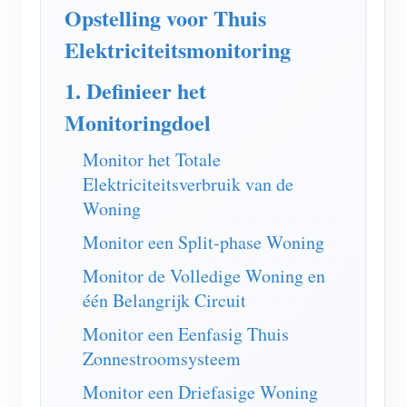
EV-lader
Opstelling voor Thuis
IAMMETER-simulator
Elektriciteitsmonitoring
Virtuele meter
1. Definieer het
Energievoorspellings- en simulatiesysteem
Monitoringdoel
Toepassingen
Monitor het Totale
Elektriciteitsverbruik van de
Energiemonitor voor zonne-PV-systemen
Winkel
Woning
Monitor voor elektriciteitsverbruik
Bronnen
Monitor een Split-phase Woning
PV-verwarmingsregelsysteem
Product snelstart
Community
Monitor de Volledige Woning en
Domotica
Documentatie
één Belangrijk Circuit
Contributorprogramma
Oplossingen
Energiemonitoring voor fabrieken
Tutorialvideo
Monitor een Eenfasig Thuis
Contributor Center
Contact
Zonnestroomsysteem
FAQ
IAMMETER-activiteiten
Over ons
Monitor een Driefasige Woning
Nieuws
Forum