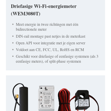
Driefasige Wi-Fi-energiemeter
(WEM3080T)
Meet energie in twee richtingen met één
bidirectionele meter
DIN-rail montage past netjes in de meterkast
Open API voor integratie met je eigen server
Voldoet aan CE, FCC, UL, RoHS en RCM
Geschikt voor driefasige of eenfasige systemen (als 3
eenfasige meters), of split-phase systemen