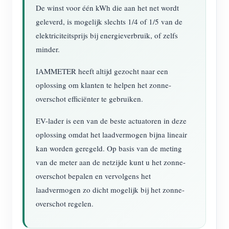
De winst voor één kWh die aan het net wordt
Blogs
App Store
geleverd, is mogelijk slechts 1/4 of 1/5 van de
elektriciteitsprijs bij energieverbruik, of zelfs
Site verkennen
minder.
PV-ranglijst
IAMMETER heeft altijd gezocht naar een
oplossing om klanten te helpen het zonne-
overschot efficiënter te gebruiken.
EV-lader is een van de beste actuatoren in deze
oplossing omdat het laadvermogen bijna lineair
kan worden geregeld. Op basis van de meting
van de meter aan de netzijde kunt u het zonne-
overschot bepalen en vervolgens het
laadvermogen zo dicht mogelijk bij het zonne-
overschot regelen.