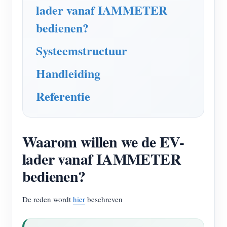
EV-lader
lader vanaf IAMMETER
IAMMETER-simulator
bedienen?
Virtuele meter
Systeemstructuur
Energievoorspellings- en simulatiesysteem
Handleiding
Toepassingen
Referentie
Energiemonitor voor zonne-PV-systemen
Winkel
Monitor voor elektriciteitsverbruik
Bronnen
Waarom willen we de EV-
PV-verwarmingsregelsysteem
Product snelstart
Community
lader vanaf IAMMETER
Domotica
Documentatie
Contributorprogramma
Oplossingen
bedienen?
Energiemonitoring voor fabrieken
Tutorialvideo
Contributor Center
Contact
De reden wordt
hier
beschreven
FAQ
IAMMETER-activiteiten
Over ons
Nieuws
Forum