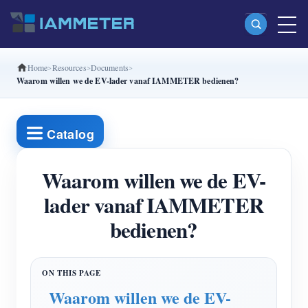
Home
Resources
Documents
Producten
Waarom willen we de EV-lader vanaf IAMMETER bedienen?
Enkelfasige Wi-Fi-energiemeter (WEM3080)
Split-phase Wi-Fi-energiemeter (WEM2067)
Catalog
Driefasige Wi-Fi-energiemeter (WEM3080T)
Waarom willen we de EV-
Driefasige Wi-Fi-energiemeter (WEM3046T)
lader vanaf IAMMETER
Driefasige Wi-Fi-energiemeter (WEM3050T)
bedienen?
WiFi-vermogenscontroller
IAMMETER Cloud Pro
Self-hostingservice
Waarom willen we de EV-