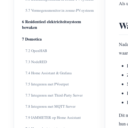
Als 
5.7 Vermogensmonitor in zonne-PV-systeem
6 Residentieel elektriciteitssysteem
Wa
bewaken
7 Domotica
Nada
7.2 OpenHAB
waar
7.3 NodeRED
7.4 Home Assistant & Grafana
7.5 Integreren met PVoutput
7.7 Integreren met Third-Party Server
7.8 Integreren met MQTT Server
Dit 
7.9 IAMMETER op Home Assistant
hun 