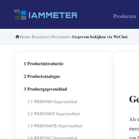
Producten
Gegevens bekijken via WeChat
Home
Resources
Documents
1 Productintroductie
2 Productcatalogus
3 Productgegevensblad
Ge
3.1 WEM3080 Gegevensblad
3.2 WEM3080T Gegevensblad
Als 
3.5 WEM3046TE Gegevensblad
mees
van 
3.6 WEM2067 Gegevensblad