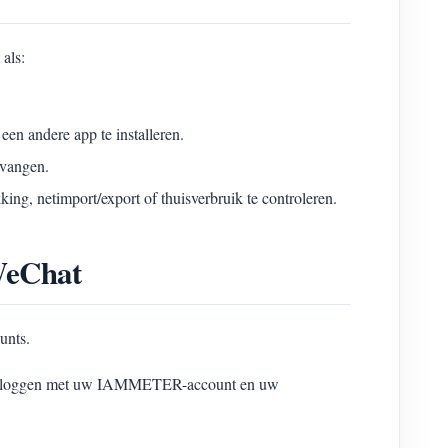
als:
n andere app te installeren.
vangen.
ng, netimport/export of thuisverbruik te controleren.
WeChat
unts.
 inloggen met uw IAMMETER-account en uw